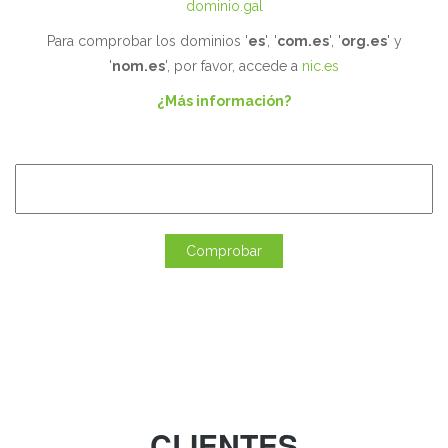
dominio.gal
Para comprobar los dominios '
es
', '
com.es
', '
org.es
' y
'
nom.es
', por favor, accede a
nic.es
¿Más información?
CLIENTES