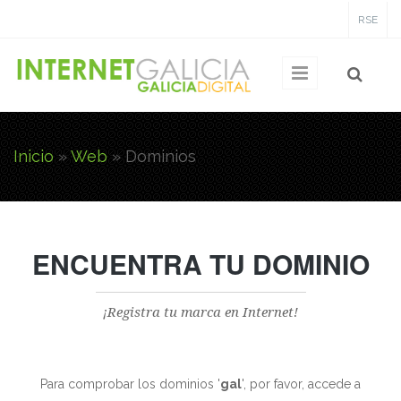
Pasar al contenido principal
RSE
Inicio
»
Web
» Dominios
Usted está aquí
ENCUENTRA TU DOMINIO
¡Registra tu marca en Internet!
Para comprobar los dominios '
gal
', por favor, accede a