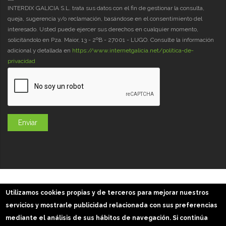
INTERDIX GALICIA S.L. trata sus datos con el fin de gestionar la consulta,
queja, sugerencia y/o reclamación, basándose en el consentimiento del
interesado. Usted puede ejercer sus derechos en cualquier momento,
solicitándolo en Pza. Maior, 13 - 2ºB - 27001 - LUGO. Consulte la información
adicional y detallada en
https://www.internetgalicia.net/política-de-
privacidad
GaliciaDigital 2019-2026
Utilizamos cookies propias y de terceros para mejorar nuestros
Aviso Legal
-
Política de Privacidad
-
Política Cookies
servicios y mostrarle publicidad relacionada con sus preferencias
Imágenes slider: Freepik
mediante el análisis de sus hábitos de navegación. Si continúa