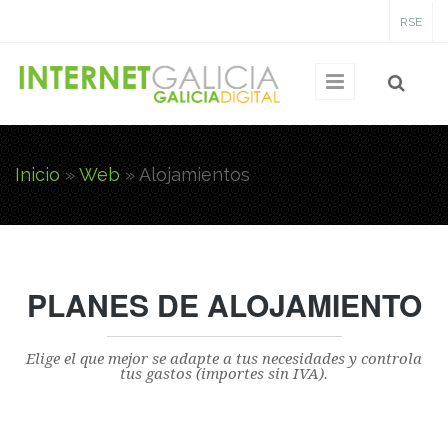
Pasar al contenido principal
RSE
Inicio
»
Web
» Alojamientos
Usted está aquí
PLANES DE ALOJAMIENTO
Elige el que mejor se adapte a tus necesidades y controla
tus gastos (importes sin IVA).