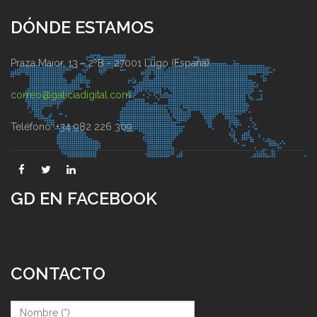
DÓNDE ESTAMOS
Praza Maior, 13 - 2ºB - 27001 Lugo (España)
correo@galiciadigital.com
Teléfono: +34 982 226 309
GD EN FACEBOOK
CONTACTO
Nombre (*)
*