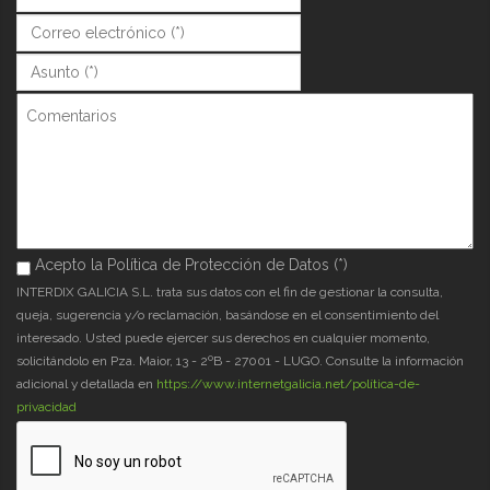
Correo (*)
*
Asunto (*)
*
Comentarios
Acepto la Política de Protección de Datos (*)
Acepto la Política de Protección de Datos (*)
*
INTERDIX GALICIA S.L. trata sus datos con el fin de gestionar la consulta,
queja, sugerencia y/o reclamación, basándose en el consentimiento del
interesado. Usted puede ejercer sus derechos en cualquier momento,
solicitándolo en Pza. Maior, 13 - 2ºB - 27001 - LUGO. Consulte la información
adicional y detallada en
https://www.internetgalicia.net/política-de-
privacidad