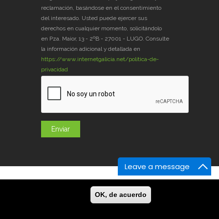
reclamación, basándose en el consentimiento
del interesado. Usted puede ejercer sus
derechos en cualquier momento, solicitándolo
en Pza. Maior, 13 - 2ºB - 27001 - LUGO. Consulte
la información adicional y detallada en
https://www.internetgalicia.net/política-de-
privacidad
Leave a message
og
GaliciaDigital
En la Prensa
Contacto
OK, de acuerdo