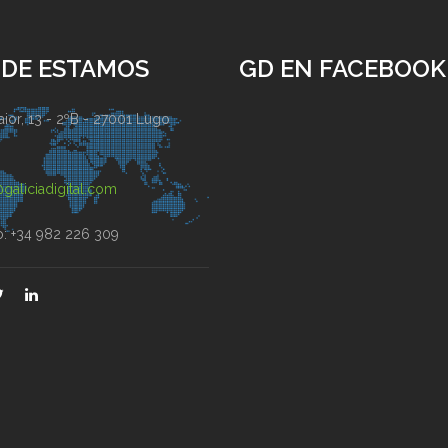
DE ESTAMOS
GD EN FACEBOOK
ior, 13 - 2ºB - 27001 Lugo
)
galiciadigital.com
o: +34 982 226 309