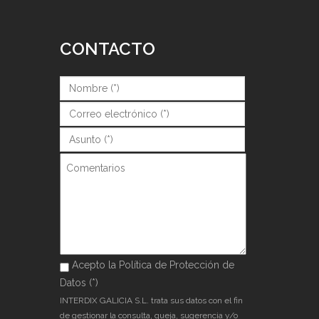
CONTACTO
Nombre (*)
*
Correo (*)
*
Asunto (*)
*
Comentarios
Acepto la Política de Protección de
Acepto la Política de Protección de
Datos (*)
Datos (*)
*
INTERDIX GALICIA S.L. trata sus datos con el fin
de gestionar la consulta, queja, sugerencia y/o