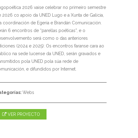
gopoética 2026 vaise celebrar no primeiro semestre
 2026 co apoio da UNED Lugo e a Xunta de Galicia,
a coordinación de Egeria e Brandán Comunicación.
rán 6 encontros de “parellas poéticas”, e o
esenvolvemento será como o das anteriores
iciones (2024 e 2025): Os encontros faranse cara ao
blico na sede lucense da UNED, serán gravados e
ansmitidos pola UNED pola súa rede de
municación, e difundidos por Internet.
ategorías:
Webs
VER PROYECTO