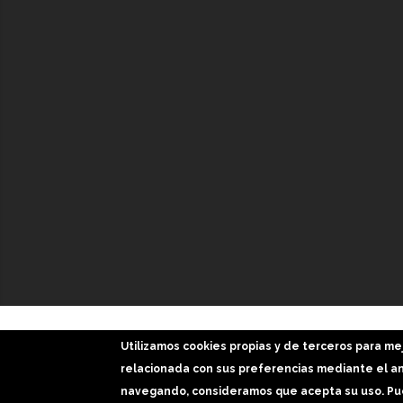
GaliciaDigital 2019-2026
Utilizamos cookies propias y de terceros para me
Aviso Legal
-
Política de Privacidad
-
Política Cookies
relacionada con sus preferencias mediante el aná
navegando, consideramos que acepta su uso. Pue
Imágenes slider: Freepik