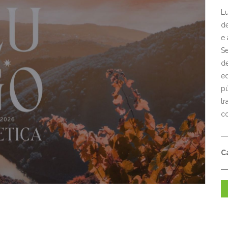
Lu
de
e 
Se
d
ed
pú
tr
co
C