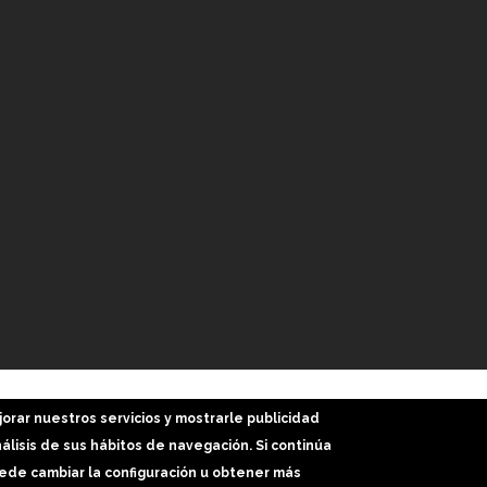
Inicio
Web
Trabajos
Más Servicios
Bl
jorar nuestros servicios y mostrarle publicidad
lisis de sus hábitos de navegación. Si continúa
de cambiar la configuración u obtener más