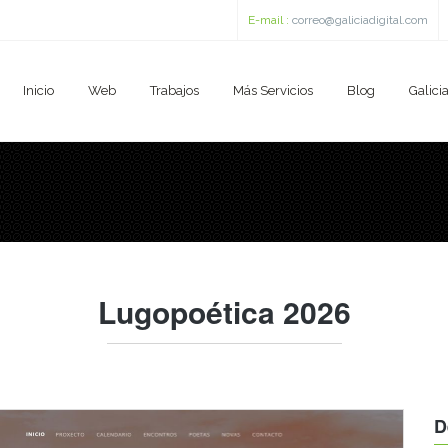
E-mail :
correo@galiciadigital.com
Inicio
Web
Trabajos
Más Servicios
Blog
Galicia
Lugopoética 2026
D