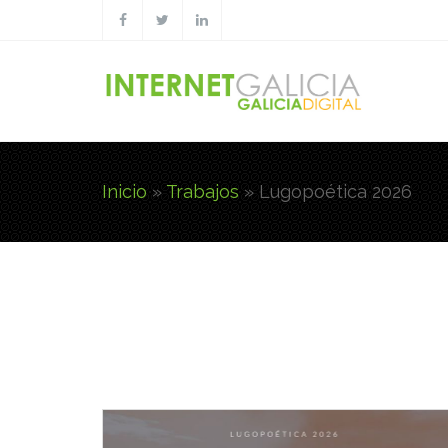
Pasar al contenido principal
Inicio
»
Trabajos
»
Lugopoética 2026
Usted está aquí