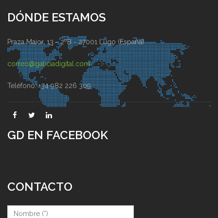
DÓNDE ESTAMOS
Praza Maior, 13 - 2ºB - 27001 Lugo (España)
correo@galiciadigital.com
Teléfono: +34 982 226 309
GD EN FACEBOOK
CONTACTO
Nombre (*)
*