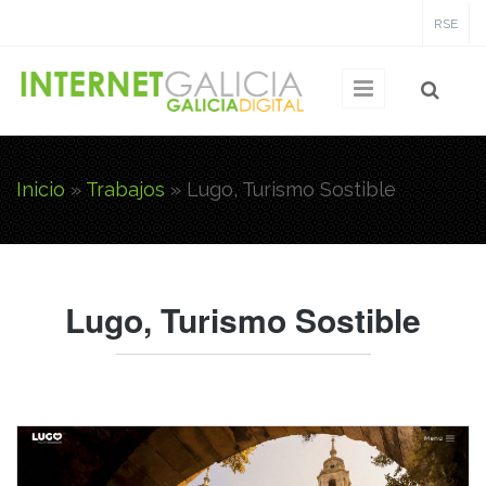
Pasar al contenido principal
RSE
Inicio
»
Trabajos
»
Lugo, Turismo Sostible
Usted está aquí
Lugo, Turismo Sostible