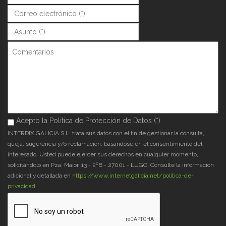
Correo (*)
*
Asunto (*)
*
Comentarios
Acepto la Política de Protección de Datos (*)
Acepto la Política de Protección de Datos (*)
*
INTERDIX GALICIA S.L. trata sus datos con el fin de gestionar la consulta,
queja, sugerencia y/o reclamación, basándose en el consentimiento del
interesado. Usted puede ejercer sus derechos en cualquier momento,
solicitándolo en Pza. Maior, 13 - 2ºB - 27001 - LUGO. Consulte la información
adicional y detallada en
https://www.internetgalicia.net/política-de-
privacidad