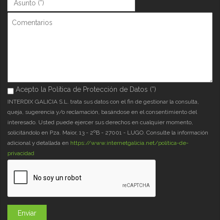
Asunto (*)
*
Comentarios
Acepto la Política de Protección de Datos (*)
Acepto la Política de Protección de Datos (*)
*
INTERDIX GALICIA S.L. trata sus datos con el fin de gestionar la consulta,
queja, sugerencia y/o reclamación, basándose en el consentimiento del
interesado. Usted puede ejercer sus derechos en cualquier momento,
solicitándolo en Pza. Maior, 13 - 2ºB - 27001 - LUGO. Consulte la información
adicional y detallada en
https://www.internetgalicia.net/política-de-
privacidad