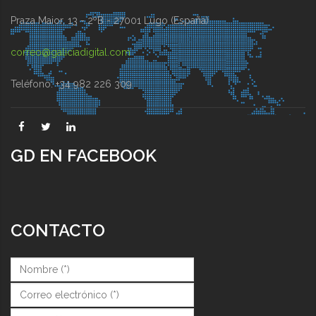
Praza Maior, 13 - 2ºB - 27001 Lugo (España)
correo@galiciadigital.com
Teléfono: +34 982 226 309
GD EN FACEBOOK
CONTACTO
Nombre (*)
*
Correo (*)
*