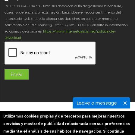
INTERDIX GALICIA S.L. trata sus datos con el fin de gestionar la consulta,
queja, sugerencia y/o reclamación, basándose en el consentimiento del
interesado. Usted puede ejercer sus derechos en cualquier momento,
solicitándolo en Pza. Maior, 13 - 2ºB - 27001 - LUGO. Consulte la información
adicional y detallada en
https://www.internetgalicia.net/política-de-
privacidad
Leave a message
GaliciaDigital 2019-2026
Utilizamos cookies propias y de terceros para mejorar nuestros
Aviso Legal
-
Política de Privacidad
-
Política Cookies
servicios y mostrarle publicidad relacionada con sus preferencias
Imágenes slider: Freepik
mediante el análisis de sus hábitos de navegación. Si continúa