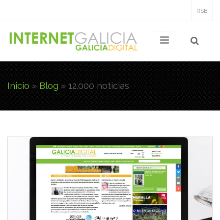
Pasar al contenido principal
RSE
Inicio
»
Blog
»
12.000 noticias
Usted está aquí