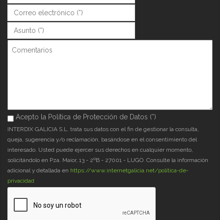
Correo (*)
*
Asunto (*)
*
Comentarios
Acepto la Política de Protección de Datos (*)
Acepto la Política de Protección de Datos (*)
*
INTERDIX GALICIA S.L. trata sus datos con el fin de gestionar la consulta,
queja, sugerencia y/o reclamación, basándose en el consentimiento del
interesado. Usted puede ejercer sus derechos en cualquier momento,
solicitándolo en Pza. Maior, 13 - 2ºB - 27001 - LUGO. Consulte la información
adicional y detallada en
https://www.internetgalicia.net/política-de-
privacidad