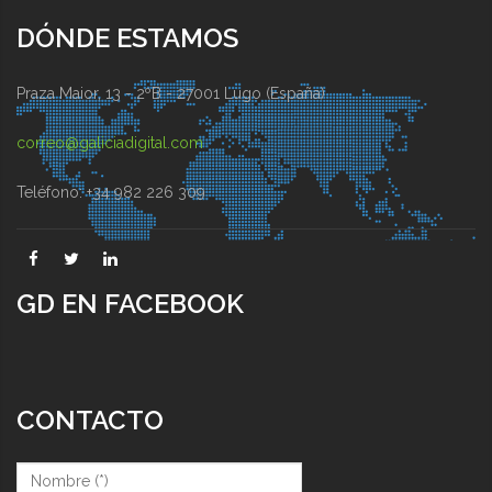
DÓNDE ESTAMOS
Praza Maior, 13 - 2ºB - 27001 Lugo (España)
correo@galiciadigital.com
Teléfono: +34 982 226 309
GD EN FACEBOOK
CONTACTO
Nombre (*)
*