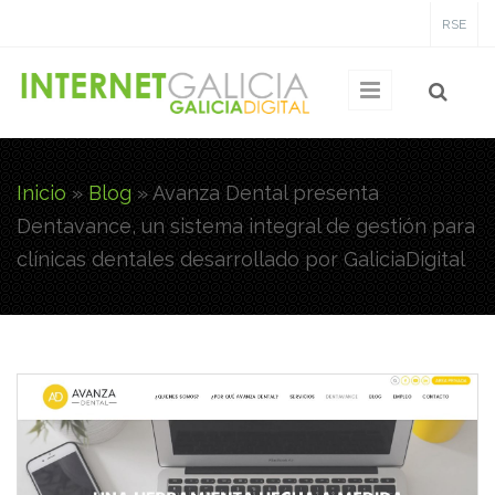
Pasar al contenido principal
RSE
Inicio
»
Blog
»
Avanza Dental presenta
Usted está aquí
Dentavance, un sistema integral de gestión para
clínicas dentales desarrollado por GaliciaDigital