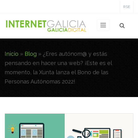
Pasar al contenido principal
RSE
Inicio
»
Blog
»
¿Eres autónom@ y estás
Usted está aquí
pensando en hacer una web? ¡Este es el
momento, la Xunta lanza el Bono de las
Personas Autónomas 2022!