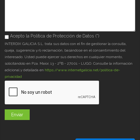
Acepto la Política de Protección de Datos (*)
Acepto la Política de Protección de Datos (*)
*
INTERDIX GALICIA S.L. trata sus datos con el fin de gestionar la consulta,
queja, sugerencia y/o reclamación, basándose en el consentimiento del
interesado. Usted puede ejercer sus derechos en cualquier momento,
solicitándolo en Pza. Maior, 13 - 2ºB - 27001 - LUGO. Consulte la información
adicional y detallada en
https://www.internetgalicia.net/política-de-
privacidad