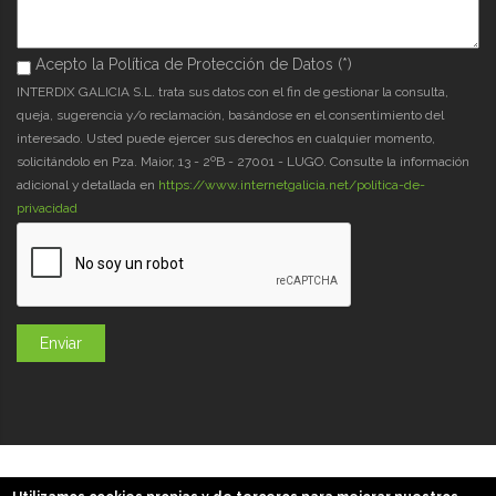
Acepto la Política de Protección de Datos (*)
Acepto la Política de Protección de Datos (*)
*
INTERDIX GALICIA S.L. trata sus datos con el fin de gestionar la consulta,
queja, sugerencia y/o reclamación, basándose en el consentimiento del
interesado. Usted puede ejercer sus derechos en cualquier momento,
solicitándolo en Pza. Maior, 13 - 2ºB - 27001 - LUGO. Consulte la información
adicional y detallada en
https://www.internetgalicia.net/política-de-
privacidad
GaliciaDigital 2019-2026