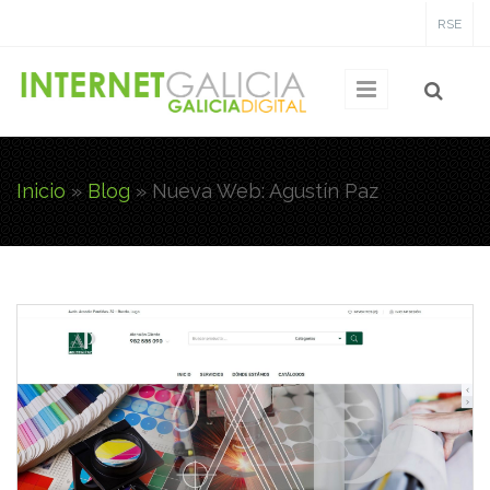
Pasar al contenido principal
RSE
Inicio
»
Blog
»
Nueva Web: Agustín Paz
Usted está aquí