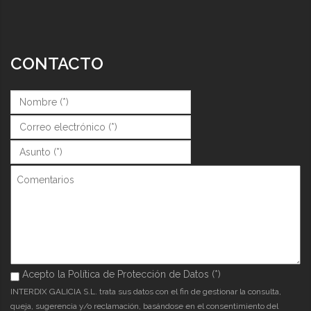
CONTACTO
Nombre (*)
*
Correo (*)
*
Asunto (*)
*
Comentarios
Acepto la Política de Protección de Datos (*)
Acepto la Política de Protección de Datos (*)
*
INTERDIX GALICIA S.L. trata sus datos con el fin de gestionar la consulta,
queja, sugerencia y/o reclamación, basándose en el consentimiento del