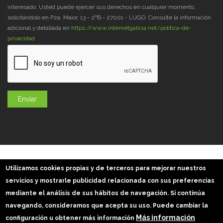
interesado. Usted puede ejercer sus derechos en cualquier momento,
solicitándolo en Pza. Maior, 13 - 2ºB - 27001 - LUGO. Consulte la información
adicional y detallada en
https://www.internetgalicia.net/política-de-
privacidad
GaliciaDigital 2019-2026
Utilizamos cookies propias y de terceros para mejorar nuestros
Aviso Legal
-
Política de Privacidad
-
Política Cookies
servicios y mostrarle publicidad relacionada con sus preferencias
Imágenes slider: Freepik
mediante el análisis de sus hábitos de navegación. Si continúa
navegando, consideramos que acepta su uso. Puede cambiar la
Más información
configuración u obtener más información