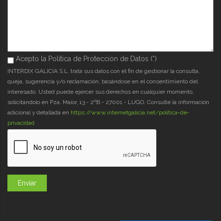
Acepto la Política de Protección de Datos (*)
Acepto la Política de Protección de Datos (*)
*
INTERDIX GALICIA S.L. trata sus datos con el fin de gestionar la consulta,
queja, sugerencia y/o reclamación, basándose en el consentimiento del
interesado. Usted puede ejercer sus derechos en cualquier momento,
solicitándolo en Pza. Maior, 13 - 2ºB - 27001 - LUGO. Consulte la información
adicional y detallada en
https://www.internetgalicia.net/política-de-
privacidad