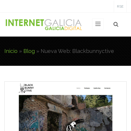
Pasar al contenido principal
RSE
Inicio
»
Blog
»
Nueva Web: Blackbunnyctive
Usted está aquí