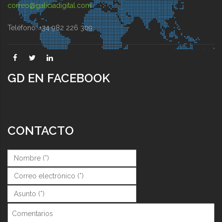
correo@galiciadigital.com
Teléfono: +34 982 226 309
GD EN FACEBOOK
CONTACTO
Nombre (*)
*
Correo (*)
*
Asunto (*)
*
Comentarios