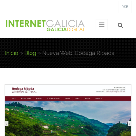
Pasar al contenido principal
RSE
Inicio
»
Blog
»
Nueva Web: Bodega Ribada
Usted está aquí