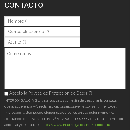
CONTACTO
Nombre (*)
*
Correo (*)
*
Asunto (*)
*
Comentarios
Acepto la Política de Protección de Datos (*)
Acepto la Política de Protección de Datos (*)
*
INTERDIX GALICIA S.L. trata sus datos con el fin de gestionar la consulta,
queja, sugerencia y/o reclamación, basándose en el consentimiento del
interesado. Usted puede ejercer sus derechos en cualquier momento,
solicitándolo en Pza. Maior, 13 - 2ºB - 27001 - LUGO. Consulte la información
adicional y detallada en
https://www.internetgalicia.net/política-de-