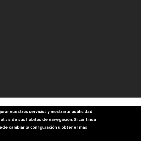
Inicio
Web
Trabajos
Más Servicios
Bl
jorar nuestros servicios y mostrarle publicidad
lisis de sus hábitos de navegación. Si continúa
de cambiar la configuración u obtener más