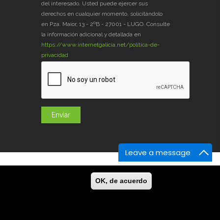
del interesado. Usted puede ejercer sus
derechos en cualquier momento, solicitándolo
en Pza. Maior, 13 - 2ºB - 27001 - LUGO. Consulte
la información adicional y detallada en
https://www.internetgalicia.net/política-de-
privacidad
Leave a message
og
GaliciaDigital
En la Prensa
Contacto
OK, de acuerdo