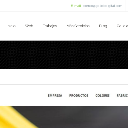
E-mail :
correo@galiciadigital.com
Inicio
Web
Trabajos
Más Servicios
Blog
Galicia