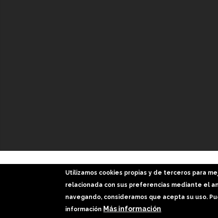
GaliciaDigital 2019-2026
Utilizamos cookies propias y de terceros para me
Aviso Legal
-
Política de Privacidad
-
Política Cookies
relacionada con sus preferencias mediante el aná
navegando, consideramos que acepta su uso. Pue
Imágenes slider: Freepik
Más información
información