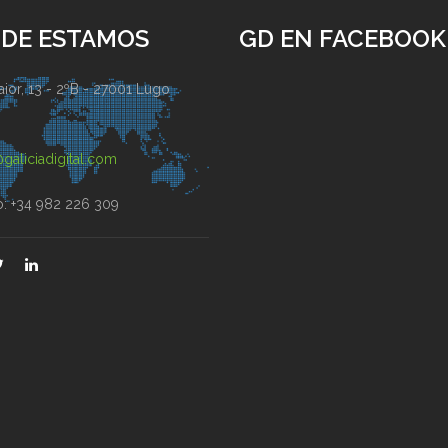
DE ESTAMOS
GD EN FACEBOOK
ior, 13 - 2ºB - 27001 Lugo
)
galiciadigital.com
o: +34 982 226 309