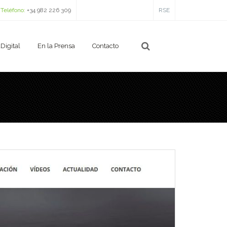
Teléfono:
+34 982 226 309
RSE
Digital
En la Prensa
Contacto