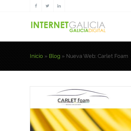
Pasar al contenido principal
Inicio
»
Blog
»
Nueva Web: Carlet Foam
Usted está aquí