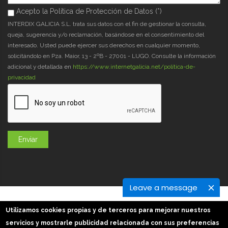
Acepto la Política de Protección de Datos (*)
Acepto la Política de Protección de Datos (*)
*
INTERDIX GALICIA S.L. trata sus datos con el fin de gestionar la consulta,
queja, sugerencia y/o reclamación, basándose en el consentimiento del
interesado. Usted puede ejercer sus derechos en cualquier momento,
solicitándolo en Pza. Maior, 13 - 2ºB - 27001 - LUGO. Consulte la información
adicional y detallada en
https://www.internetgalicia.net/política-de-
privacidad
Leave a message
GaliciaDigital 2019-2026
Utilizamos cookies propias y de terceros para mejorar nuestros
Aviso Legal
-
Política de Privacidad
-
Política Cookies
servicios y mostrarle publicidad relacionada con sus preferencias