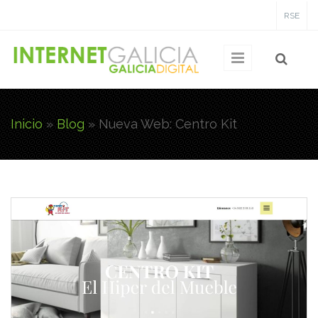
Pasar al contenido principal
RSE
Inicio
»
Blog
»
Nueva Web: Centro Kit
Usted está aquí