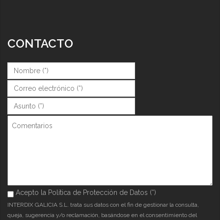
CONTACTO
Nombre (*)
*
Correo (*)
*
Asunto (*)
*
Comentarios
Acepto la Política de Protección de Datos (*)
Acepto la Política de Protección de Datos (*)
*
INTERDIX GALICIA S.L. trata sus datos con el fin de gestionar la consulta,
queja, sugerencia y/o reclamación, basándose en el consentimiento del