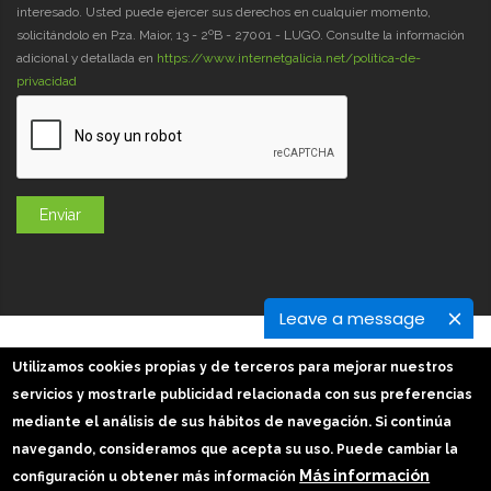
interesado. Usted puede ejercer sus derechos en cualquier momento,
solicitándolo en Pza. Maior, 13 - 2ºB - 27001 - LUGO. Consulte la información
adicional y detallada en
https://www.internetgalicia.net/política-de-
privacidad
Leave a message
GaliciaDigital 2019-2026
Utilizamos cookies propias y de terceros para mejorar nuestros
Aviso Legal
-
Política de Privacidad
-
Política Cookies
servicios y mostrarle publicidad relacionada con sus preferencias
Imágenes slider: Freepik
mediante el análisis de sus hábitos de navegación. Si continúa
navegando, consideramos que acepta su uso. Puede cambiar la
Más información
configuración u obtener más información