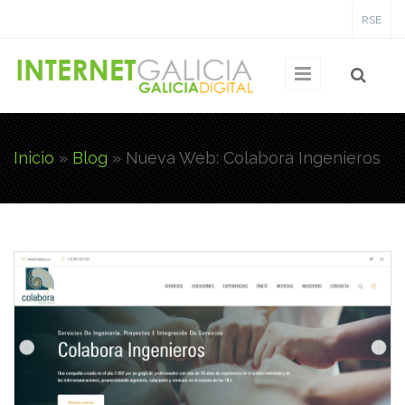
Pasar al contenido principal
RSE
Inicio
»
Blog
»
Nueva Web: Colabora Ingenieros
Usted está aquí