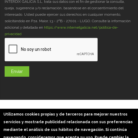
INTERDIX GALICIA S.L. trata sus datos con el fin de gestionar la consulta,
queja, sugerencia y/o reclamación, basándose en el consentimiento del
interesado. Usted puede ejercer sus derechos en cualquier momento,
solicitándolo en Pza. Maior, 13 - 2ºB - 27001 - LUGO. Consulte la información
adicional y detallada en
https://www.internetgalicia.net/política-de-
privacidad
GaliciaDigital 2019-2026
Utilizamos cookies propias y de terceros para mejorar nuestros
Aviso Legal
-
Política de Privacidad
-
Política Cookies
servicios y mostrarle publicidad relacionada con sus preferencias
Imágenes slider: Freepik
mediante el análisis de sus hábitos de navegación. Si continúa
navegando, consideramos que acepta su uso. Puede cambiar la