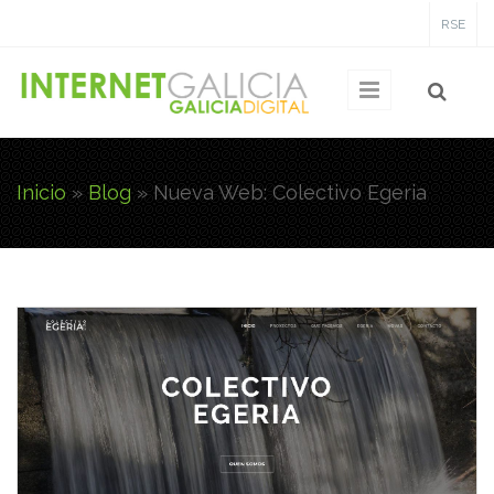
Pasar al contenido principal
RSE
Inicio
»
Blog
»
Nueva Web: Colectivo Egeria
Usted está aquí