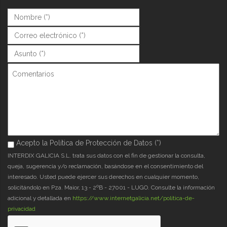
Nombre (*)
*
Correo (*)
*
Asunto (*)
*
Comentarios
Acepto la Política de Protección de Datos (*)
Acepto la Política de Protección de Datos (*)
*
INTERDIX GALICIA S.L. trata sus datos con el fin de gestionar la consulta,
queja, sugerencia y/o reclamación, basándose en el consentimiento del
interesado. Usted puede ejercer sus derechos en cualquier momento,
solicitándolo en Pza. Maior, 13 - 2ºB - 27001 - LUGO. Consulte la información
adicional y detallada en
https://www.internetgalicia.net/política-de-
privacidad