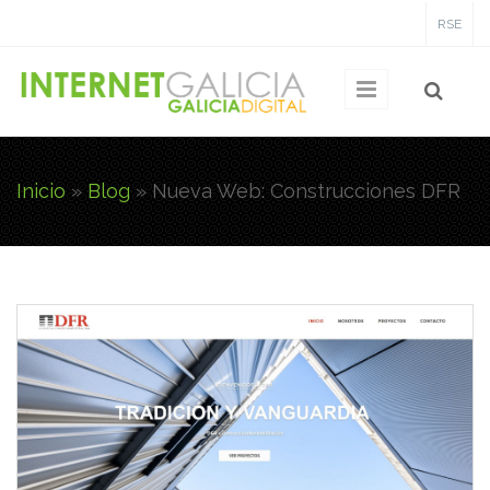
Pasar al contenido principal
RSE
Inicio
»
Blog
»
Nueva Web: Construcciones DFR
Usted está aquí