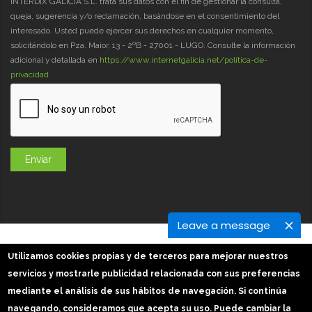
INTERDIX GALICIA S.L. trata sus datos con el fin de gestionar la consulta,
queja, sugerencia y/o reclamación, basándose en el consentimiento del
interesado. Usted puede ejercer sus derechos en cualquier momento,
solicitándolo en Pza. Maior, 13 - 2ºB - 27001 - LUGO. Consulte la información
adicional y detallada en
https://www.internetgalicia.net/política-de-
privacidad
Leave a message
GaliciaDigital 2019-2026
Utilizamos cookies propias y de terceros para mejorar nuestros
Aviso Legal
-
Política de Privacidad
-
Política Cookies
servicios y mostrarle publicidad relacionada con sus preferencias
Imágenes slider: Freepik
mediante el análisis de sus hábitos de navegación. Si continúa
navegando, consideramos que acepta su uso. Puede cambiar la