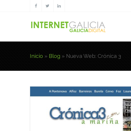
Pasar al contenido principal
Inicio
»
Blog
»
Nueva Web: Crónica 3
Usted está aquí