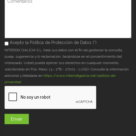
Acepto la Política de Protección de Datos (*)
Acepto la Política de Protección de Datos (*)
*
INTERDIX GALICIA S.L. trata sus datos con el fin de gestionar la consulta,
queja, sugerencia y/o reclamación, basándose en el consentimiento del
interesado. Usted puede ejercer sus derechos en cualquier momento,
solicitándolo en Pza. Maior, 13 - 2ºB - 27001 - LUGO. Consulte la información
adicional y detallada en
https://www.internetgalicia.net/política-de-
privacidad