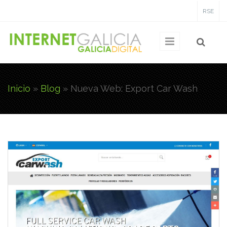
Pasar al contenido principal
RSE
Inicio
»
Blog
»
Nueva Web: Export Car Wash
Usted está aquí