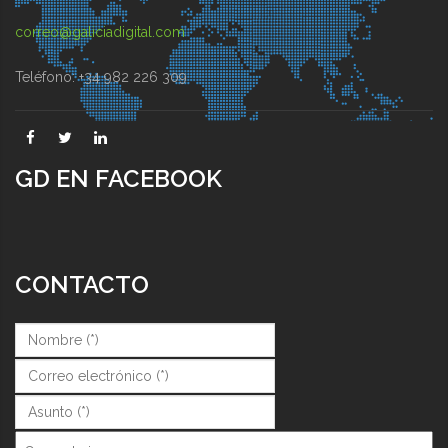
correo@galiciadigital.com
Teléfono: +34 982 226 309
GD EN FACEBOOK
CONTACTO
Nombre (*)
*
Correo (*)
*
Asunto (*)
*
Comentarios