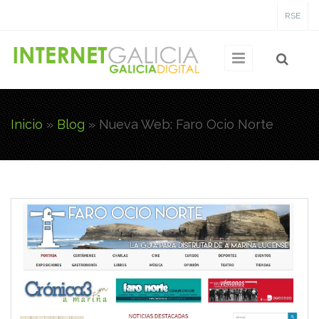
Pasar al contenido principal
RSE
Inicio
»
Blog
»
Nueva Web: Faro Ocio Norte
Usted está aquí