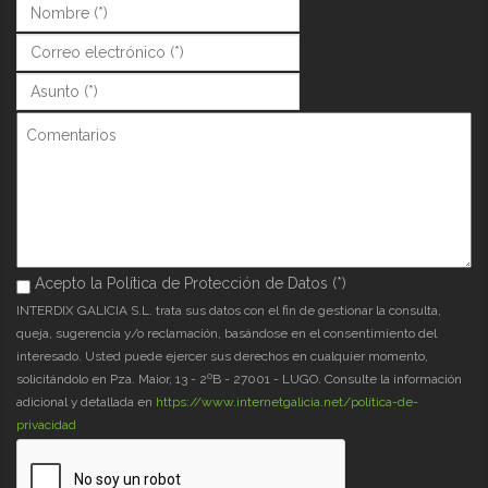
Nombre (*)
*
Correo (*)
*
Asunto (*)
*
Comentarios
Acepto la Política de Protección de Datos (*)
Acepto la Política de Protección de Datos (*)
*
INTERDIX GALICIA S.L. trata sus datos con el fin de gestionar la consulta,
queja, sugerencia y/o reclamación, basándose en el consentimiento del
interesado. Usted puede ejercer sus derechos en cualquier momento,
solicitándolo en Pza. Maior, 13 - 2ºB - 27001 - LUGO. Consulte la información
adicional y detallada en
https://www.internetgalicia.net/política-de-
privacidad