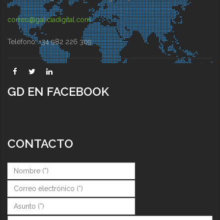
correo@galiciadigital.com
Teléfono: +34 982 226 309
GD EN FACEBOOK
CONTACTO
Nombre (*)
*
Correo (*)
*
Asunto (*)
*