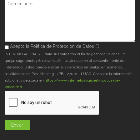
Comentarios
Acepto la Política de Protección de Datos (*)
Acepto la Política de Protección de Datos (*)
*
INTERDIX GALICIA S.L. trata sus datos con el fin de gestionar la consulta,
queja, sugerencia y/o reclamación, basándose en el consentimiento del
interesado. Usted puede ejercer sus derechos en cualquier momento,
solicitándolo en Pza. Maior, 13 - 2ºB - 27001 - LUGO. Consulte la información
adicional y detallada en
https://www.internetgalicia.net/política-de-
privacidad