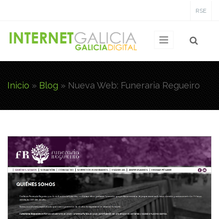
Pasar al contenido principal
RSE
Inicio
»
Blog
»
Nueva Web: Funeraria Regueiro
Usted está aquí