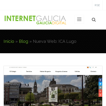
Pasar al contenido principal
RSE
Inicio
»
Blog
»
Nueva Web: ICA Lugo
Usted está aquí