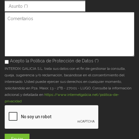
Asunto (*)
*
Comentarios
Acepto la Política de Protección de Datos (*)
Acepto la Política de Protección de Datos (*)
*
INTERDIX GALICIA S.L. trata sus datos con el fin de gestionar la consulta,
queja, sugerencia y/o reclamación, basándose en el consentimiento del
interesado. Usted puede ejercer sus derechos en cualquier momento,
solicitándolo en Pza. Maior, 13 - 2ºB - 27001 - LUGO. Consulte la información
adicional y detallada en
https://www.internetgalicia.net/política-de-
privacidad