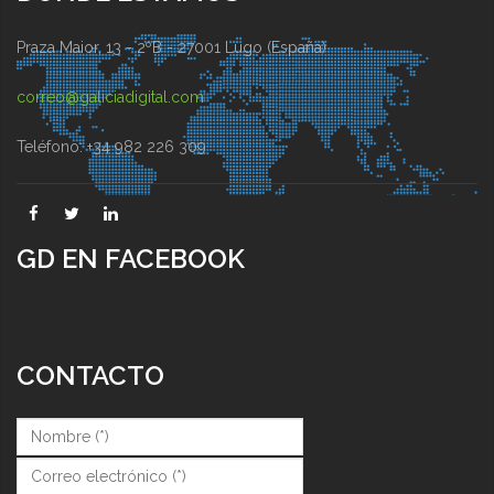
Praza Maior, 13 - 2ºB - 27001 Lugo (España)
correo@galiciadigital.com
Teléfono: +34 982 226 309
GD EN FACEBOOK
CONTACTO
Nombre (*)
*
Correo (*)
*