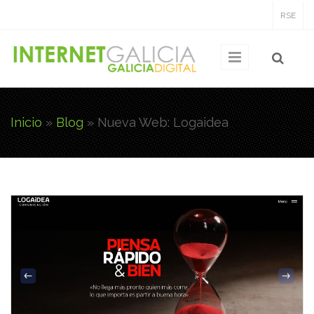
Pasar al contenido principal
RSE
Inicio
»
Blog
»
Nueva Web: Logaidea
Usted está aquí