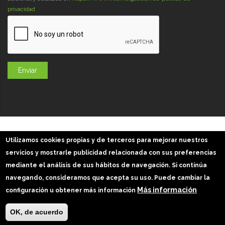
privacidad
GaliciaDigital 2019-2026
Utilizamos cookies propias y de terceros para mejorar nuestros
Aviso Legal
-
Política de Privacidad
-
Política Cookies
servicios y mostrarle publicidad relacionada con sus preferencias
Imágenes slider: Freepik
mediante el análisis de sus hábitos de navegación. Si continúa
navegando, consideramos que acepta su uso. Puede cambiar la
Más información
configuración u obtener más información
OK, de acuerdo