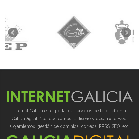
Internet Galicia es el portal de servicios de la plataforma
GaliciaDigital. Nos dedicamos al diseño y desarrollo web,
alojamientos, gestión de dominios, correos, RRSS, SEO, etc.