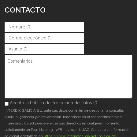
CONTACTO
Nombre (*)
*
Correo (*)
*
Asunto (*)
*
Comentarios
Acepto la Política de Protección de Datos (*)
Acepto la Política de Protección de Datos (*)
*
INTERDIX GALICIA S.L. trata sus datos con el fin de gestionar la consulta,
queja, sugerencia y/o reclamación, basándose en el consentimiento del
interesado. Usted puede ejercer sus derechos en cualquier momento,
solicitándolo en Pza. Maior, 13 - 2ºB - 27001 - LUGO. Consulte la información
adicional y detallada en
https://www.internetgalicia.net/política-de-