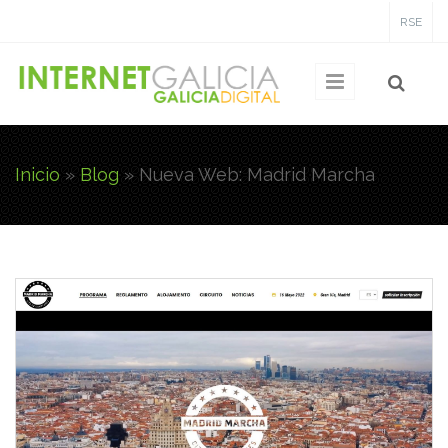
Pasar al contenido principal
RSE
Inicio
»
Blog
»
Nueva Web: Madrid Marcha
Usted está aquí