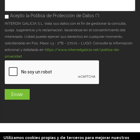
Acepto la Política de Protección de Datos (*)
Acepto la Política de Protección de Datos (*)
*
INTERDIX GALICIA S.L. trata sus datos con el fin de gestionar la consulta,
queja, sugerencia y/o reclamación, basándose en el consentimiento del
interesado. Usted puede ejercer sus derechos en cualquier momento,
solicitándolo en Pza. Maior, 13 - 2ºB - 27001 - LUGO. Consulte la información
adicional y detallada en
https://www.internetgalicia.net/política-de-
privacidad
GaliciaDigital 2019-2026
Utilizamos cookies propias y de terceros para mejorar nuestros