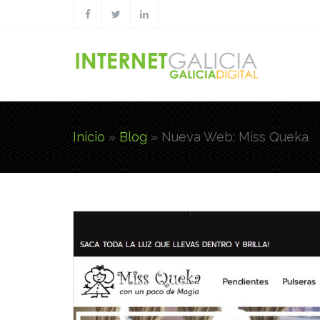
Pasar al contenido principal
Inicio
»
Blog
»
Nueva Web: Miss Queka
Usted está aquí