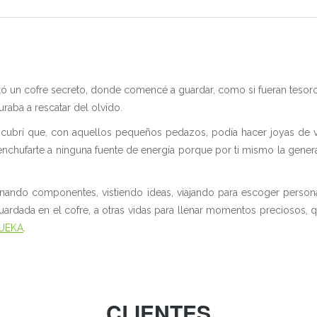
ó un cofre secreto, donde comencé a guardar, como si fueran tesoros
raba a rescatar del olvido.
scubrí que, con aquellos pequeños pedazos, podía hacer joyas de v
 enchufarte a ninguna fuente de energía porque por ti mismo la genera
ando componentes, vistiendo ideas, viajando para escoger personalme
guardada en el cofre, a otras vidas para llenar momentos preciosos,
QUEKA
.
CLIENTES