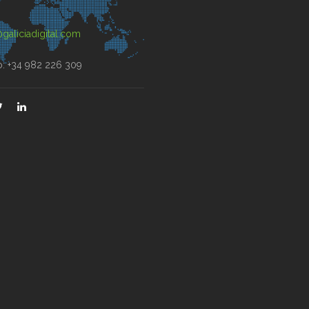
)
galiciadigital.com
o: +34 982 226 309