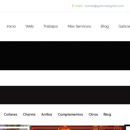
E-mail :
correo@galiciadigital.com
Inicio
Web
Trabajos
Más Servicios
Blog
Galicia