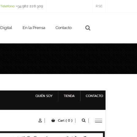
Teléfono:
+34 982 226 309
RSE
Digital
En la Prensa
Contacto