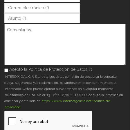
Correo (*)
*
Asunto (*)
*
Comentarios
Acepto la Política de Protección de Datos (*)
Acepto la Política de Protección de Datos (*)
*
INTERDIX GALICIA S.L. trata sus datos con el fin de gestionar la consulta,
queja, sugerencia y/o reclamación, basándose en el consentimiento del
interesado. Usted puede ejercer sus derechos en cualquier momento,
solicitándolo en Pza. Maior, 13 - 2ºB - 27001 - LUGO. Consulte la información
adicional y detallada en
https://www.internetgalicia.net/política-de-
privacidad