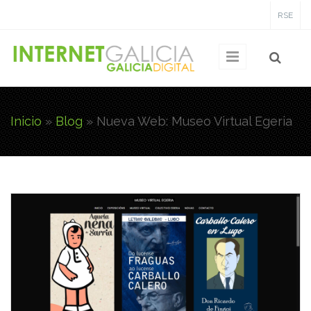
Pasar al contenido principal
RSE
Inicio
»
Blog
»
Nueva Web: Museo Virtual Egeria
Usted está aquí