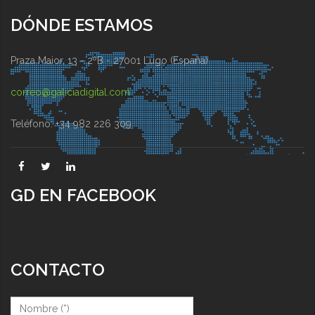
DÓNDE ESTAMOS
Praza Maior, 13 - 2ºB - 27001 Lugo (España)
correo@galiciadigital.com
Teléfono: +34 982 226 309
GD EN FACEBOOK
CONTACTO
Nombre (*)
*