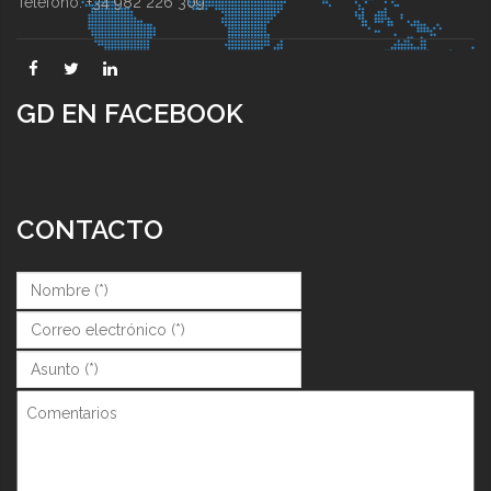
Teléfono: +34 982 226 309
GD EN FACEBOOK
CONTACTO
Nombre (*)
*
Correo (*)
*
Asunto (*)
*
Comentarios