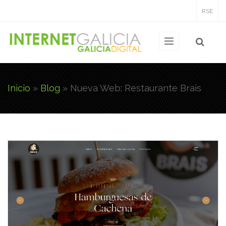
Pasar al contenido principal
RSE
Inicio
»
Blog
»
Nueva Web: Restaurante Brais
Usted está aquí