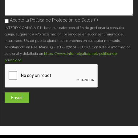
Acepto la Política de Protección de Datos (*)
Acepto la Política de Protección de Datos (*)
*
INTERDIX GALICIA S.L. trata sus datos con el fin de gestionar la consulta,
queja, sugerencia y/o reclamación, basándose en el consentimiento del
interesado. Usted puede ejercer sus derechos en cualquier momento,
solicitándolo en Pza. Maior, 13 - 2ºB - 27001 - LUGO. Consulte la información
adicional y detallada en
https://www.internetgalicia.net/política-de-
privacidad
GaliciaDigital 2019-2026