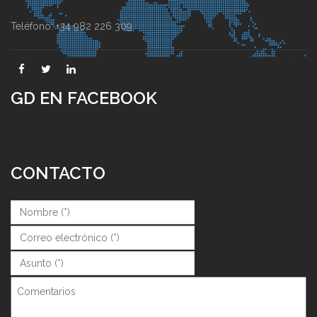
Teléfono: +34 982 226 309
GD EN FACEBOOK
CONTACTO
Nombre (*)
*
Correo (*)
*
Asunto (*)
*
Comentarios