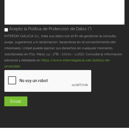
Acepto la Política de Protección de Datos (*)
Acepto la Política de Protección de Datos (*)
*
INTERDIX GALICIA S.L. trata sus datos con el fin de gestionar la consulta,
queja, sugerencia y/o reclamación, basándose en el consentimiento del
interesado. Usted puede ejercer sus derechos en cualquier momento,
solicitándolo en Pza. Maior, 13 - 2ºB - 27001 - LUGO. Consulte la información
adicional y detallada en
https://www.internetgalicia.net/política-de-
privacidad