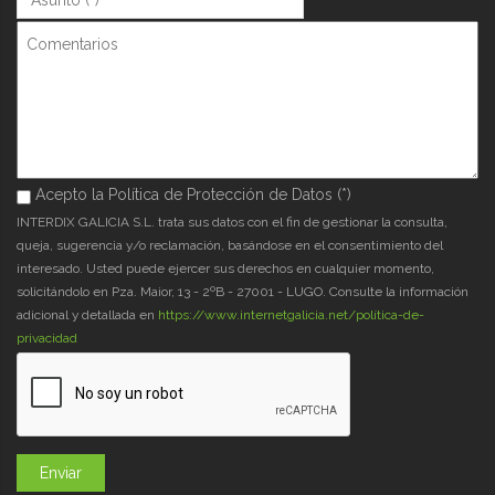
Comentarios
Acepto la Política de Protección de Datos (*)
Acepto la Política de Protección de Datos (*)
*
INTERDIX GALICIA S.L. trata sus datos con el fin de gestionar la consulta,
queja, sugerencia y/o reclamación, basándose en el consentimiento del
interesado. Usted puede ejercer sus derechos en cualquier momento,
solicitándolo en Pza. Maior, 13 - 2ºB - 27001 - LUGO. Consulte la información
adicional y detallada en
https://www.internetgalicia.net/política-de-
privacidad