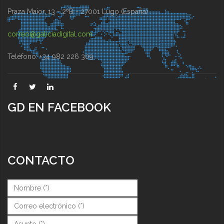
Praza Maior, 13 - 2ºB - 27001 Lugo (España)
correo@galiciadigital.com
Teléfono: +34 982 226 309
GD EN FACEBOOK
CONTACTO
Nombre (*)
*
Correo (*)
*
Asunto (*)
*