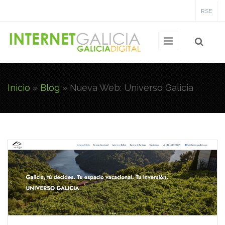
Pasar al contenido principal
RSE
Inicio
»
Blog
»
Nueva Web: Universo Galicia
Usted está aquí