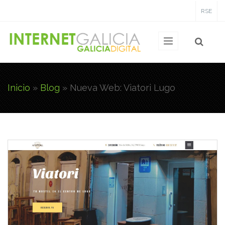
Pasar al contenido principal
RSE
Inicio
»
Blog
»
Nueva Web: Viatori Lugo
Usted está aquí