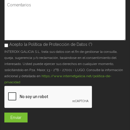
Comentarios
Acepto la Política de Protección de Datos (*)
Acepto la Política de Protección de Datos (*)
*
INTERDIX GALICIA S.L. trata sus datos con el fin de gestionar la consulta,
queja, sugerencia y/o reclamación, basándose en el consentimiento del
interesado. Usted puede ejercer sus derechos en cualquier momento,
solicitándolo en Pza. Maior, 13 - 2ºB - 27001 - LUGO. Consulte la información
adicional y detallada en
https://www.internetgalicia.net/política-de-
privacidad