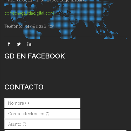
correo@galiciadigital.com
Teléfono: +34 982 226 309
GD EN FACEBOOK
CONTACTO
Nombre (*)
*
Correo (*)
*
Asunto (*)
*