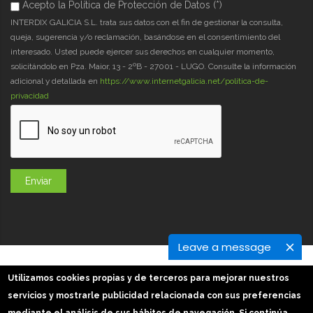
Acepto la Política de Protección de Datos (*)
Acepto la Política de Protección de Datos (*)
*
INTERDIX GALICIA S.L. trata sus datos con el fin de gestionar la consulta,
queja, sugerencia y/o reclamación, basándose en el consentimiento del
interesado. Usted puede ejercer sus derechos en cualquier momento,
solicitándolo en Pza. Maior, 13 - 2ºB - 27001 - LUGO. Consulte la información
adicional y detallada en
https://www.internetgalicia.net/política-de-
privacidad
Leave a message
GaliciaDigital 2019-2026
Utilizamos cookies propias y de terceros para mejorar nuestros
Aviso Legal
-
Política de Privacidad
-
Política Cookies
servicios y mostrarle publicidad relacionada con sus preferencias
Imágenes slider: Freepik