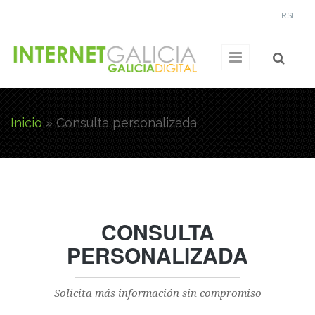
Pasar al contenido principal
RSE
Inicio
» Consulta personalizada
Usted está aquí
CONSULTA
PERSONALIZADA
Solicita más información sin compromiso