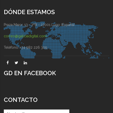
DÓNDE ESTAMOS
Praza Maior, 13 - 2ºB - 27001 Lugo (España)
correo@galiciadigital.com
Teléfono: +34 982 226 309
GD EN FACEBOOK
CONTACTO
Nombre (*)
*