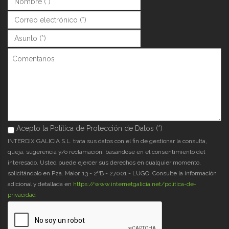
Correo (*)
*
Asunto (*)
*
Comentarios
Acepto la Política de Protección de Datos (*)
Acepto la Política de Protección de Datos (*)
*
INTERDIX GALICIA S.L. trata sus datos con el fin de gestionar la consulta,
queja, sugerencia y/o reclamación, basándose en el consentimiento del
interesado. Usted puede ejercer sus derechos en cualquier momento,
solicitándolo en Pza. Maior, 13 - 2ºB - 27001 - LUGO. Consulte la información
adicional y detallada en
https://www.internetgalicia.net/política-de-
privacidad