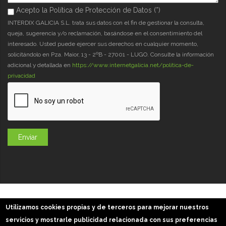
Acepto la Política de Protección de Datos (*)
Acepto la Política de Protección de Datos (*)
*
INTERDIX GALICIA S.L. trata sus datos con el fin de gestionar la consulta,
queja, sugerencia y/o reclamación, basándose en el consentimiento del
interesado. Usted puede ejercer sus derechos en cualquier momento,
solicitándolo en Pza. Maior, 13 - 2ºB - 27001 - LUGO. Consulte la información
adicional y detallada en
https://www.internetgalicia.net/política-de-
privacidad
GaliciaDigital 2019-2026
Utilizamos cookies propias y de terceros para mejorar nuestros
Aviso Legal
-
Política de Privacidad
-
Política Cookies
servicios y mostrarle publicidad relacionada con sus preferencias