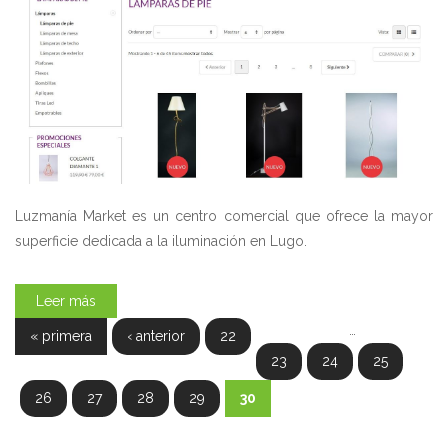
Luzmanía Market es un centro comercial que ofrece la mayor
superficie dedicada a la iluminación en Lugo.
Leer más
…
« primera
‹ anterior
22
Páginas
23
24
25
26
27
28
29
30