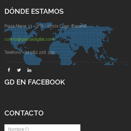
DÓNDE ESTAMOS
Praza Maior, 13 - 2ºB - 27001 Lugo (España)
correo@galiciadigital.com
Teléfono: +34 982 226 309
GD EN FACEBOOK
CONTACTO
Nombre (*)
*