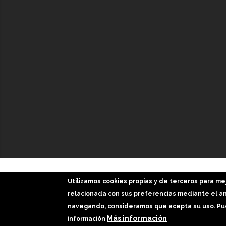
GaliciaDigital 2019-2026
Utilizamos cookies propias y de terceros para me
Aviso Legal
-
Política de Privacidad
-
Política Cookies
relacionada con sus preferencias mediante el aná
navegando, consideramos que acepta su uso. Pue
Imágenes slider: Freepik
Más información
información