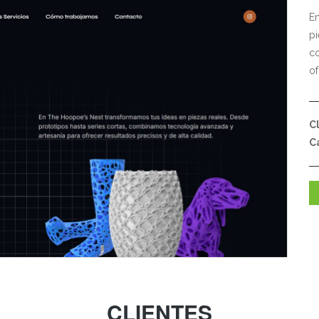
En
pi
co
of
C
C
CLIENTES