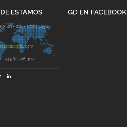
DE ESTAMOS
GD EN FACEBOOK
ior, 13 - 2ºB - 27001 Lugo
)
galiciadigital.com
o: +34 982 226 309