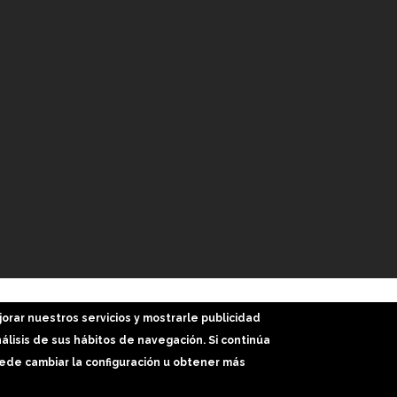
Inicio
Web
Trabajos
Más Servicios
Bl
jorar nuestros servicios y mostrarle publicidad
lisis de sus hábitos de navegación. Si continúa
de cambiar la configuración u obtener más