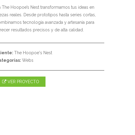
 The Hoopoe’s Nest transformamos tus ideas en
ezas reales. Desde prototipos hasta series cortas,
mbinamos tecnología avanzada y artesanía para
recer resultados precisos y de alta calidad.
liente:
The Hoopoe's Nest
ategorías:
Webs
VER PROYECTO