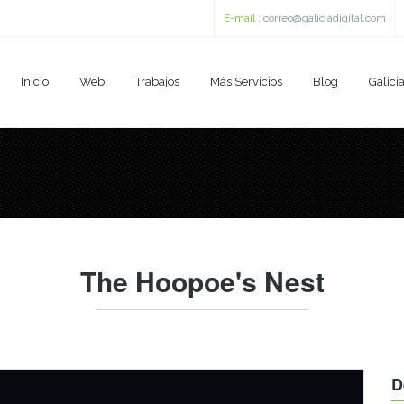
E-mail :
correo@galiciadigital.com
Inicio
Web
Trabajos
Más Servicios
Blog
Galicia
The Hoopoe's Nest
D