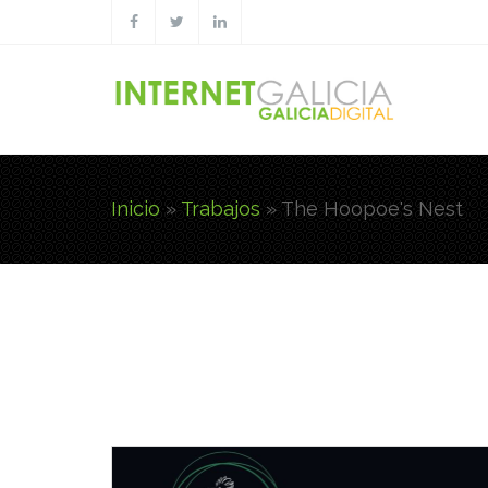
Pasar al contenido principal
Inicio
»
Trabajos
»
The Hoopoe's Nest
Usted está aquí