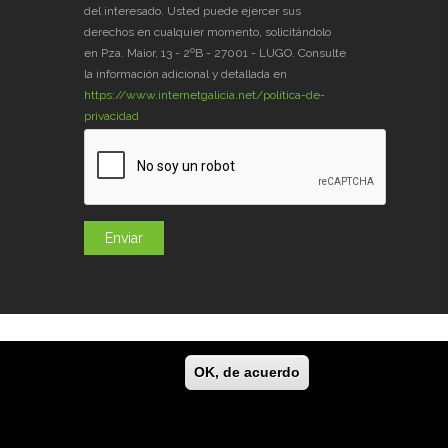
del interesado. Usted puede ejercer sus
derechos en cualquier momento, solicitándolo
en Pza. Maior, 13 - 2ºB - 27001 - LUGO. Consulte
la información adicional y detallada en
https://www.internetgalicia.net/política-de-
privacidad
og
GaliciaDigital
En la Prensa
Contacto
OK, de acuerdo