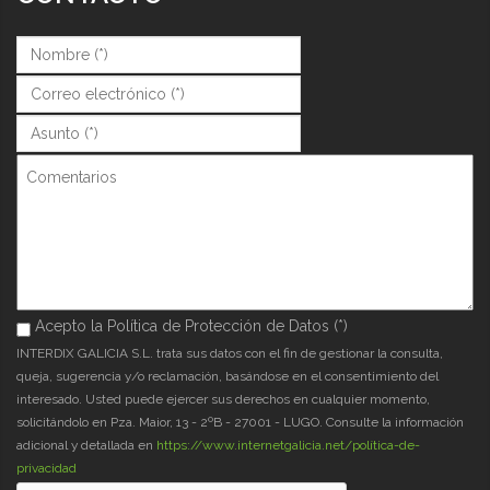
Nombre (*)
*
Correo (*)
*
Asunto (*)
*
Comentarios
Acepto la Política de Protección de Datos (*)
Acepto la Política de Protección de Datos (*)
*
INTERDIX GALICIA S.L. trata sus datos con el fin de gestionar la consulta,
queja, sugerencia y/o reclamación, basándose en el consentimiento del
interesado. Usted puede ejercer sus derechos en cualquier momento,
solicitándolo en Pza. Maior, 13 - 2ºB - 27001 - LUGO. Consulte la información
adicional y detallada en
https://www.internetgalicia.net/política-de-
privacidad