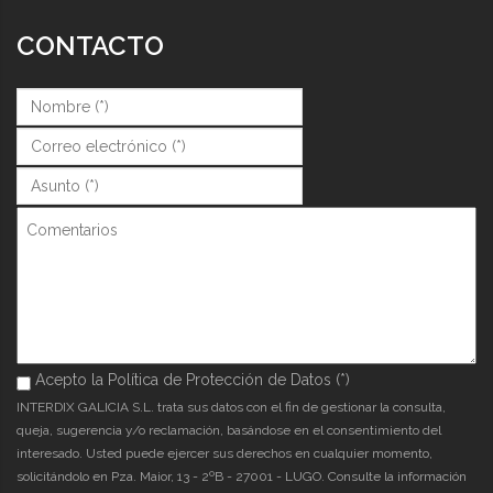
CONTACTO
Nombre (*)
*
Correo (*)
*
Asunto (*)
*
Comentarios
Acepto la Política de Protección de Datos (*)
Acepto la Política de Protección de Datos (*)
*
INTERDIX GALICIA S.L. trata sus datos con el fin de gestionar la consulta,
queja, sugerencia y/o reclamación, basándose en el consentimiento del
interesado. Usted puede ejercer sus derechos en cualquier momento,
solicitándolo en Pza. Maior, 13 - 2ºB - 27001 - LUGO. Consulte la información