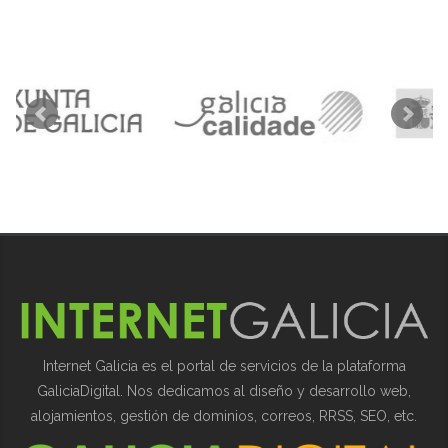
Internet Galicia es el portal de servicios de la plataforma
GaliciaDigital. Nos dedicamos al diseño y desarrollo web,
alojamientos, gestión de dominios, correos, RRSS, SEO, etc.