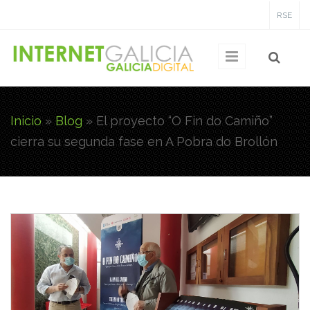
Pasar al contenido principal
RSE
Inicio
»
Blog
»
El proyecto “O Fin do Camiño”
Usted está aquí
cierra su segunda fase en A Pobra do Brollón