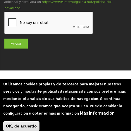
adicional y detallada en
https://www.internetgalicia.net/política-de-
privacidad
GaliciaDigital 2019-2026
Utilizamos cookies propias y de terceros para mejorar nuestros
Aviso Legal
-
Política de Privacidad
-
Política Cookies
servicios y mostrarle publicidad relacionada con sus preferencias
Imágenes slider: Freepik
mediante el análisis de sus hábitos de navegación. Si continúa
navegando, consideramos que acepta su uso. Puede cambiar la
Más información
configuración u obtener más información
OK, de acuerdo