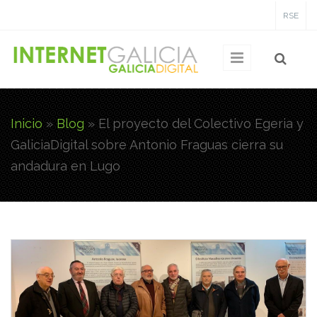
Pasar al contenido principal
RSE
Inicio
»
Blog
»
El proyecto del Colectivo Egeria y
Usted está aquí
GaliciaDigital sobre Antonio Fraguas cierra su
andadura en Lugo