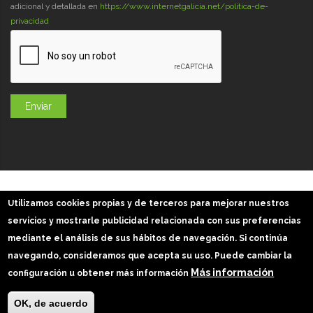
adicional y detallada en
https://www.internetgalicia.net/política-de-
privacidad
GaliciaDigital 2019-2026
Utilizamos cookies propias y de terceros para mejorar nuestros
Aviso Legal
-
Política de Privacidad
-
Política Cookies
servicios y mostrarle publicidad relacionada con sus preferencias
Imágenes slider: Freepik
mediante el análisis de sus hábitos de navegación. Si continúa
navegando, consideramos que acepta su uso. Puede cambiar la
Más información
configuración u obtener más información
OK, de acuerdo