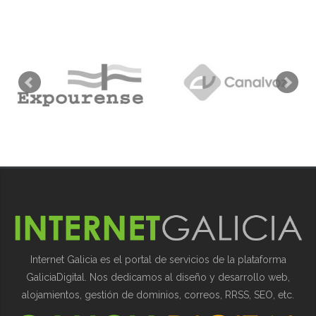
Internet Galicia es el portal de servicios de la plataforma
GaliciaDigital. Nos dedicamos al diseño y desarrollo web,
alojamientos, gestión de dominios, correos, RRSS, SEO, etc.