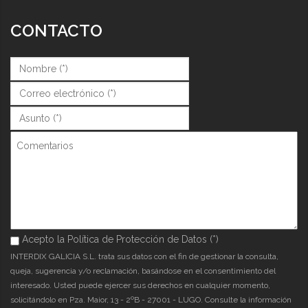
CONTACTO
Nombre (*)
*
Correo (*)
*
Asunto (*)
*
Comentarios
Acepto la Política de Protección de Datos (*)
Acepto la Política de Protección de Datos (*)
*
INTERDIX GALICIA S.L. trata sus datos con el fin de gestionar la consulta,
queja, sugerencia y/o reclamación, basándose en el consentimiento del
interesado. Usted puede ejercer sus derechos en cualquier momento,
solicitándolo en Pza. Maior, 13 - 2ºB - 27001 - LUGO. Consulte la información