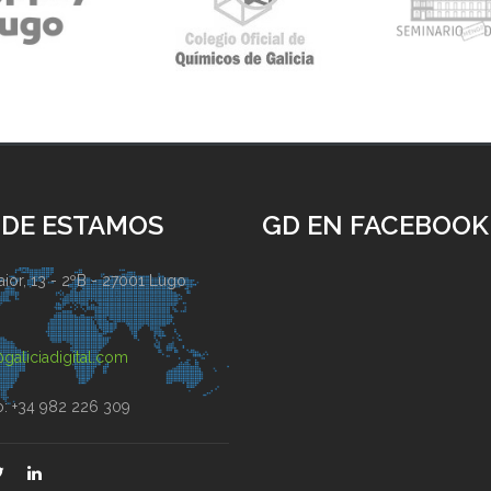
DE ESTAMOS
GD EN FACEBOOK
ior, 13 - 2ºB - 27001 Lugo
)
galiciadigital.com
o: +34 982 226 309