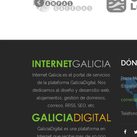
DÓN
Internet Galicia es el portal de servicios
Praza Ma
de la plataforma GaliciaDigital. Nos
(España
dedicamos al diseño y desarrollo web,
alojamientos, gestión de dominios,
correo@
correos, RRSS, SEO, etc.
Teléfon
GaliciaDigital es una plataforma en
Internet que recibe más de 40.000