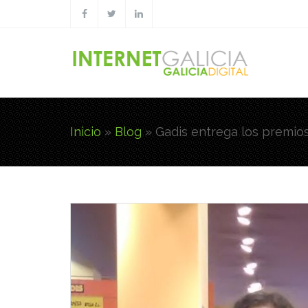
Pasar al contenido principal
Inicio
»
Blog
»
Gadis entrega los premios
Usted está aquí