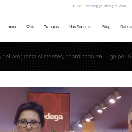
E-mail :
correo@galiciadigital.com
Inicio
Web
Trabajos
Más Servicios
Blog
Galicia
 del programa Alimentes, coordinado en Lugo por Gal