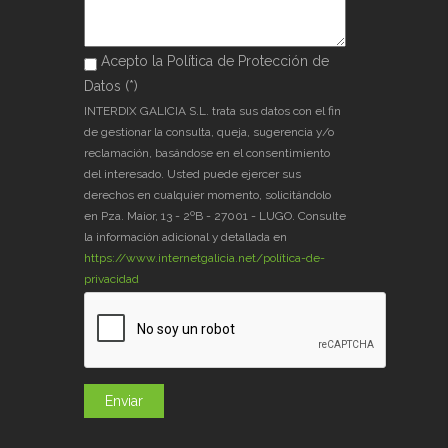
Acepto la Política de Protección de
Acepto la Política de Protección de
Datos (*)
Datos (*)
*
INTERDIX GALICIA S.L. trata sus datos con el fin
de gestionar la consulta, queja, sugerencia y/o
reclamación, basándose en el consentimiento
del interesado. Usted puede ejercer sus
derechos en cualquier momento, solicitándolo
en Pza. Maior, 13 - 2ºB - 27001 - LUGO. Consulte
la información adicional y detallada en
https://www.internetgalicia.net/política-de-
privacidad