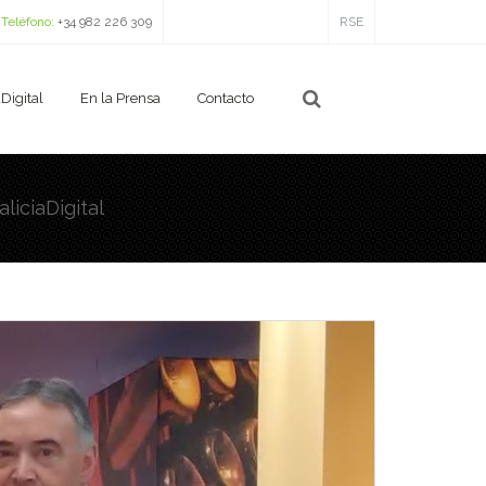
Teléfono:
+34 982 226 309
RSE
Digital
En la Prensa
Contacto
iciaDigital