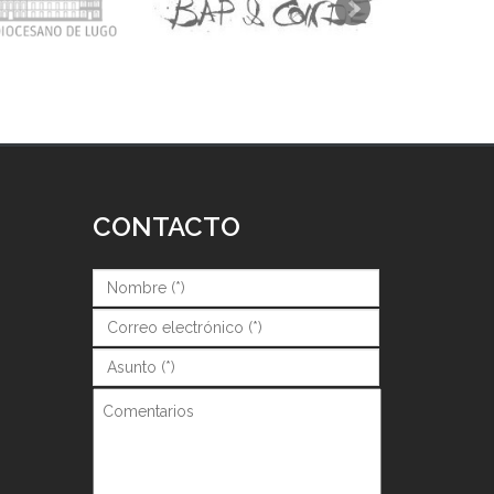
CONTACTO
Nombre (*)
*
Correo (*)
*
Asunto (*)
*
Comentarios