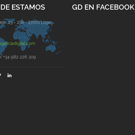
DE ESTAMOS
GD EN FACEBOOK
ior, 13 - 2ºB - 27001 Lugo
)
galiciadigital.com
o: +34 982 226 309