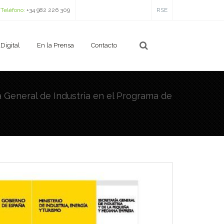
Teléfono:
+34 982 226 309
RSE
Digital
En la Prensa
Contacto
ía General de Industria en el Programa de