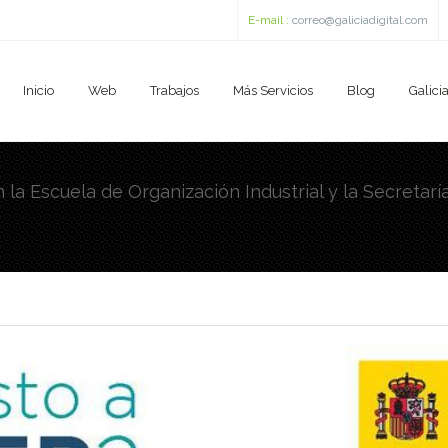
E-mail :
correo@galiciadigital.com
Inicio
Web
Trabajos
Más Servicios
Blog
Galicia
n la Escuela de Organización Industrial y la Secretar