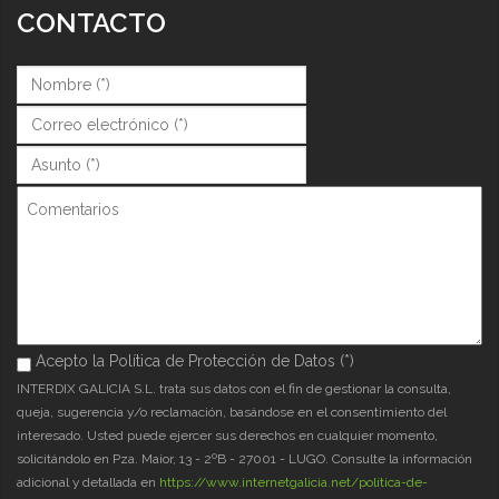
CONTACTO
Nombre (*)
*
Correo (*)
*
Asunto (*)
*
Comentarios
Acepto la Política de Protección de Datos (*)
Acepto la Política de Protección de Datos (*)
*
INTERDIX GALICIA S.L. trata sus datos con el fin de gestionar la consulta,
queja, sugerencia y/o reclamación, basándose en el consentimiento del
interesado. Usted puede ejercer sus derechos en cualquier momento,
solicitándolo en Pza. Maior, 13 - 2ºB - 27001 - LUGO. Consulte la información
adicional y detallada en
https://www.internetgalicia.net/política-de-