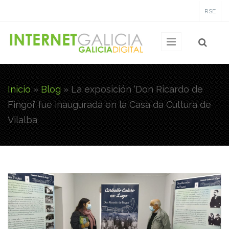
Pasar al contenido principal
RSE
Inicio
»
Blog
»
La exposición ‘Don Ricardo de
Usted está aquí
Fingoi’ fue inaugurada en la Casa da Cultura de
Vilalba