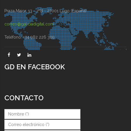
Praza Maior, 13 - 2ºB - 27001 Lugo (España)
correo@galiciadigital.com
Teléfono: +34 982 226 309
GD EN FACEBOOK
CONTACTO
Nombre (*)
*
Correo (*)
*