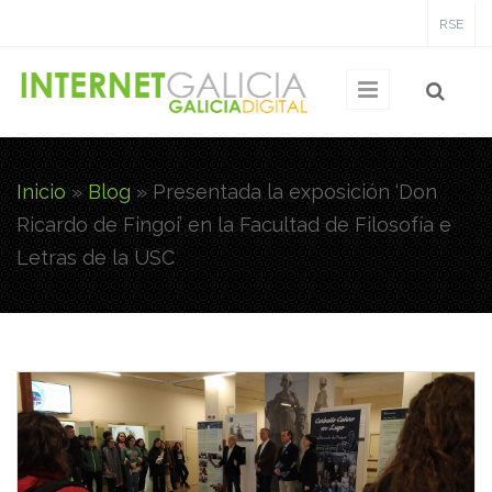
Pasar al contenido principal
RSE
Inicio
»
Blog
»
Presentada la exposición ‘Don
Usted está aquí
Ricardo de Fingoi’ en la Facultad de Filosofía e
Letras de la USC