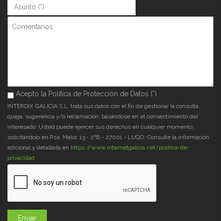
Asunto (*)
*
Comentarios
Acepto la Política de Protección de Datos (*)
Acepto la Política de Protección de Datos (*)
*
INTERDIX GALICIA S.L. trata sus datos con el fin de gestionar la consulta,
queja, sugerencia y/o reclamación, basándose en el consentimiento del
interesado. Usted puede ejercer sus derechos en cualquier momento,
solicitándolo en Pza. Maior, 13 - 2ºB - 27001 - LUGO. Consulte la información
adicional y detallada en
https://www.internetgalicia.net/política-de-
privacidad