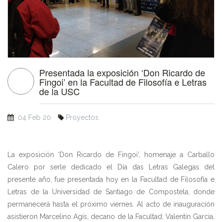
Presentada la exposición ‘Don Ricardo de
Fingoi’ en la Facultad de Filosofía e Letras
de la USC
04 Feb 20
Proyectos
La exposición ‘Don Ricardo de Fingoi’, homenaje a Carballo
Calero por serle dedicado el Día das Letras Galegas del
presente año, fue presentada hoy en la Facultad de Filosofía e
Letras de la Universidad de Santiago de Compostela, donde
permanecerá hasta el próximo viernes. Al acto de inauguración
asistieron Marcelino Agís, decano de la Facultad; Valentín García,