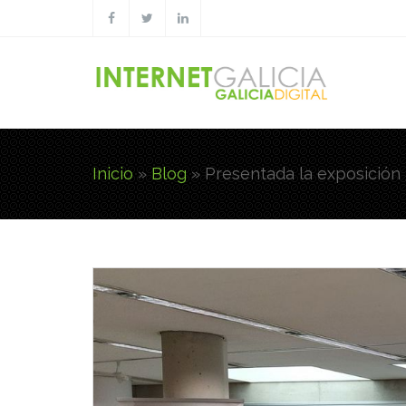
Pasar al contenido principal
Inicio
»
Blog
»
Presentada la exposició
Usted está aquí