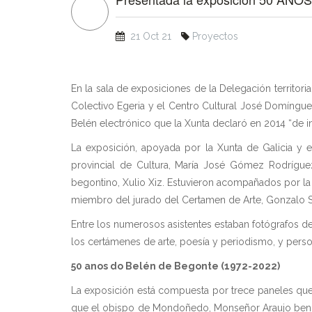
21 Oct 21
Proyectos
En la sala de exposiciones de la Delegación territ
Colectivo Egeria y el Centro Cultural José Domínguez
Belén electrónico que la Xunta declaró en 2014 “de int
La exposición, apoyada por la Xunta de Galicia y e
provincial de Cultura, María José Gómez Rodríguez
begontino, Xulio Xiz. Estuvieron acompañados por la 
miembro del jurado del Certamen de Arte, Gonzalo S
Entre los numerosos asistentes estaban fotógrafos de
los certámenes de arte, poesía y periodismo, y pers
50 anos do Belén de Begonte (1972-2022)
La exposición está compuesta por trece paneles que r
que el obispo de Mondoñedo, Monseñor Araujo bendi