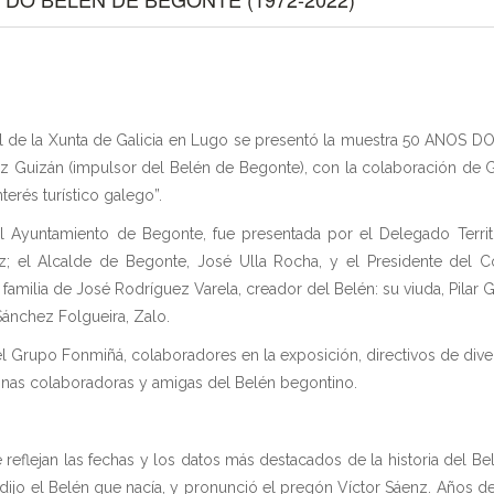
orial de la Xunta de Galicia en Lugo se presentó la muestra 50 ANOS
 Guizán (impulsor del Belén de Begonte), con la colaboración de Gal
erés turístico galego”.
l Ayuntamiento de Begonte, fue presentada por el Delegado Territor
; el Alcalde de Begonte, José Ulla Rocha, y el Presidente del Col
familia de José Rodríguez Varela, creador del Belén: su viuda, Pilar
ánchez Folgueira, Zalo.
l Grupo Fonmiñá, colaboradores en la exposición, directivos de dive
onas colaboradoras y amigas del Belén begontino.
eflejan las fechas y los datos más destacados de la historia del Be
jo el Belén que nacía, y pronunció el pregón Víctor Sáenz. Años d