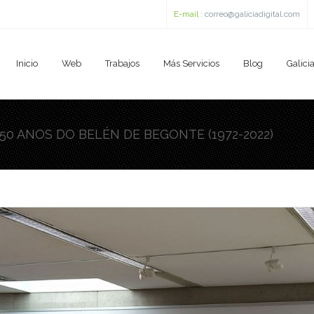
E-mail :
correo@galiciadigital.com
Inicio
Web
Trabajos
Más Servicios
Blog
Galicia
n 50 ANOS DO BELÉN DE BEGONTE (1972-2022)