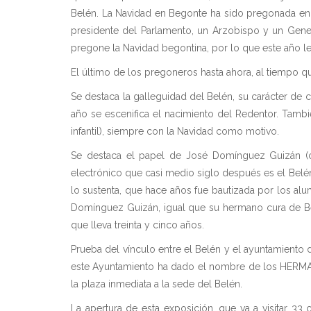
Belén. La Navidad en Begonte ha sido pregonada en es
presidente del Parlamento, un Arzobispo y un Gen
pregone la Navidad begontina, por lo que este año 
El último de los pregoneros hasta ahora, al tiempo que
Se destaca la galleguidad del Belén, su carácter de c
año se escenifica el nacimiento del Redentor. Tamb
infantil), siempre con la Navidad como motivo.
Se destaca el papel de José Domínguez Guizán (c
electrónico que casi medio siglo después es el Belé
lo sustenta, que hace años fue bautizada por los a
Domínguez Guizán, igual que su hermano cura de Bego
que lleva treinta y cinco años.
Prueba del vínculo entre el Belén y el ayuntamiento
este Ayuntamiento ha dado el nombre de los HERMA
la plaza inmediata a la sede del Belén.
La apertura de esta exposición, que va a visitar 3