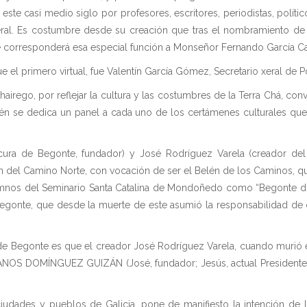
te casi medio siglo por profesores, escritores, periodistas, polític
eral. Es costumbre desde su creación que tras el nombramiento d
le corresponderá esa especial función a Monseñor Fernando García C
 el primero virtual, fue Valentín García Gómez, Secretario xeral de Pol
hairego, por reflejar la cultura y las costumbres de la Terra Chá, c
ién se dedica un panel a cada uno de los certámenes culturales que 
ura de Begonte, fundador) y José Rodríguez Varela (creador del
n del Camino Norte, con vocación de ser el Belén de los Caminos, q
lumnos del Seminario Santa Catalina de Mondoñedo como “Begonte do
nte, que desde la muerte de este asumió la responsabilidad de cont
 de Begonte es que el creador José Rodríguez Varela, cuando murió e
NOS DOMÍNGUEZ GUIZÁN (José, fundador; Jesús, actual Presidente,
3 ciudades y pueblos de Galicia, pone de manifiesto la intención d