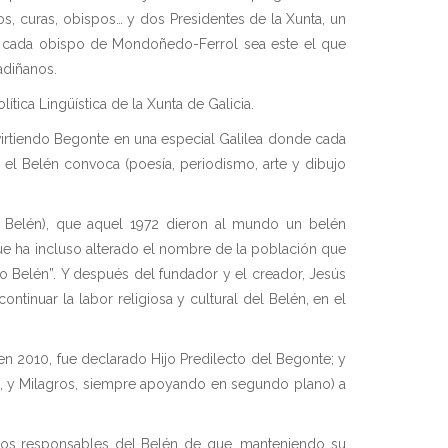
os, curas, obispos… y dos Presidentes de la Xunta, un
e cada obispo de Mondoñedo-Ferrol sea este el que
adiñanos.
ítica Lingüística de la Xunta de Galicia.
onvirtiendo Begonte en una especial Galilea donde cada
el Belén convoca (poesía, periodismo, arte y dibujo
 Belén), que aquel 1972 dieron al mundo un belén
ue ha incluso alterado el nombre de la población que
 Belén”. Y después del fundador y el creador, Jesús
inuar la labor religiosa y cultural del Belén, en el
n 2010, fue declarado Hijo Predilecto del Begonte; y
 y Milagros, siempre apoyando en segundo plano) a
e los responsables del Belén de que, manteniendo su