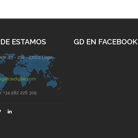
DE ESTAMOS
GD EN FACEBOOK
ior, 13 - 2ºB - 27001 Lugo
)
galiciadigital.com
o: +34 982 226 309