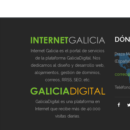
DÓN
Internet Galicia es el portal de servicios
Praza Ma
de la plataforma GaliciaDigital. Nos
(España
dedicamos al diseño y desarrollo web,
alojamientos, gestión de dominios,
correo@
correos, RRSS, SEO, etc.
Teléfon
GaliciaDigital es una plataforma en
Internet que recibe más de 40.000
visitas diarias.