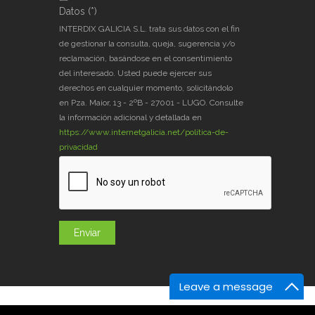
Datos (*)
Datos (*)
*
INTERDIX GALICIA S.L. trata sus datos con el fin
de gestionar la consulta, queja, sugerencia y/o
reclamación, basándose en el consentimiento
del interesado. Usted puede ejercer sus
derechos en cualquier momento, solicitándolo
en Pza. Maior, 13 - 2ºB - 27001 - LUGO. Consulte
la información adicional y detallada en
https://www.internetgalicia.net/política-de-
privacidad
Leave a message
og
GaliciaDigital
En la Prensa
Contacto