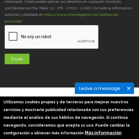
interesado. Usted puede ejercer sus derechos en cualquier momento,
solicitándolo en Pza. Maior, 13 - 2ºB - 27001 - LUGO. Consulte la información
adicional y detallada en
https://www.internetgalicia.net/política-de-
privacidad
Leave a message
GaliciaDigital 2019-2026
Utilizamos cookies propias y de terceros para mejorar nuestros
Aviso Legal
-
Política de Privacidad
-
Política Cookies
servicios y mostrarle publicidad relacionada con sus preferencias
Imágenes slider: Freepik
mediante el análisis de sus hábitos de navegación. Si continúa
navegando, consideramos que acepta su uso. Puede cambiar la
Más información
configuración u obtener más información