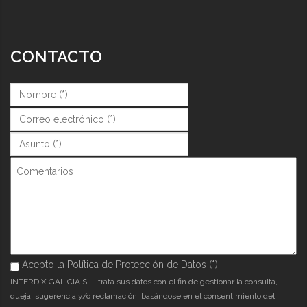
CONTACTO
Nombre (*)
*
Correo (*)
*
Asunto (*)
*
Comentarios
Acepto la Política de Protección de Datos (*)
Acepto la Política de Protección de Datos (*)
*
INTERDIX GALICIA S.L. trata sus datos con el fin de gestionar la consulta,
queja, sugerencia y/o reclamación, basándose en el consentimiento del