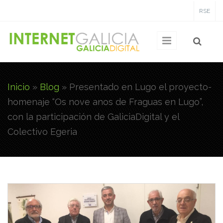
Pasar al contenido principal
RSE
Inicio
»
Blog
»
Presentado en Lugo el proyecto-
Usted está aquí
homenaje “Os nove anos de Fraguas en Lugo”,
con la participación de GaliciaDigital y el
Colectivo Egeria