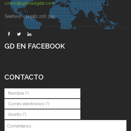
correo@galiciadigital.com
Teléfono: +34 982 226 309
GD EN FACEBOOK
CONTACTO
Nombre (*)
*
Correo (*)
*
Asunto (*)
*
Comentarios