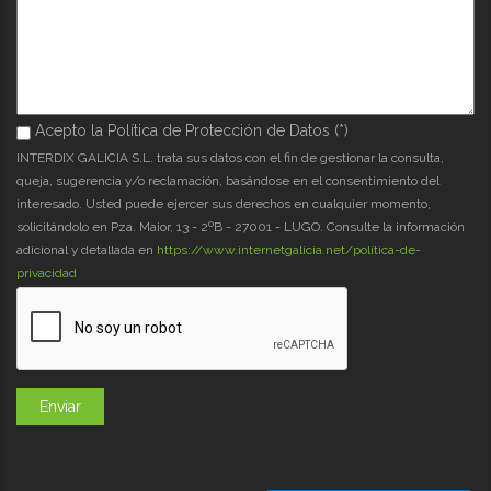
Acepto la Política de Protección de Datos (*)
Acepto la Política de Protección de Datos (*)
*
INTERDIX GALICIA S.L. trata sus datos con el fin de gestionar la consulta,
queja, sugerencia y/o reclamación, basándose en el consentimiento del
interesado. Usted puede ejercer sus derechos en cualquier momento,
solicitándolo en Pza. Maior, 13 - 2ºB - 27001 - LUGO. Consulte la información
adicional y detallada en
https://www.internetgalicia.net/política-de-
privacidad