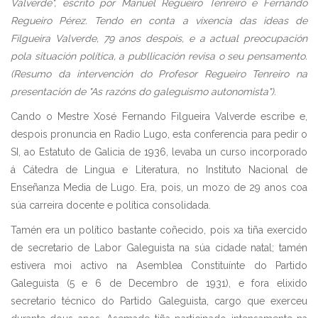
Valverde", escrito por Manuel Regueiro Tenreiro e Fernando
Regueiro Pérez. Tendo en conta a vixencia das ideas de
Filgueira Valverde, 79 anos despois, e a actual preocupación
pola situación política, a publlicación revisa o seu pensamento.
(Resumo da intervención do Profesor Regueiro Tenreiro na
presentación de "As razóns do galeguismo autonomista").
Cando o Mestre Xosé Fernando Filgueira Valverde escribe e,
despois pronuncia en Radio Lugo, esta conferencia para pedir o
SI, ao Estatuto de Galicia de 1936, levaba un curso incorporado
á Cátedra de Lingua e Literatura, no Instituto Nacional de
Enseñanza Media de Lugo. Era, pois, un mozo de 29 anos coa
súa carreira docente e política consolidada.
Tamén era un político bastante coñecido, pois xa tiña exercido
de secretario de Labor Galeguista na súa cidade natal; tamén
estivera moi activo na Asemblea Constituínte do Partido
Galeguista (5 e 6 de Decembro de 1931), e fora elixido
secretario técnico do Partido Galeguista, cargo que exerceu