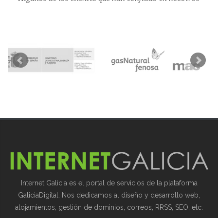
Internet Galicia es el portal de servicios de la plataforma
GaliciaDigital. Nos dedicamos al diseño y desarrollo web,
alojamientos, gestión de dominios, correos, RRSS, SEO, etc.