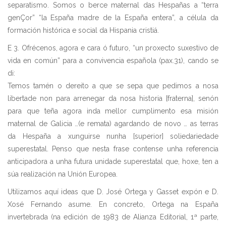
separatismo. Somos o berce maternal das Hespañas a “terra
genÇor” “la España madre de la España entera”, a célula da
formación histórica e social da Hispania cristiá.
E 3. Ofrécenos, agora e cara ó futuro, “un proxecto suxestivo de
vida en común” para a convivencia española (pax.31), cando se
di:
Temos tamén o dereito a que se sepa que pedimos a nosa
libertade non para arrenegar da nosa historia [fraterna], senón
para que teña agora inda mellor cumplimento esa misión
maternal de Galicia …(e remata) agardando de novo … as terras
da Hespaña a xunguirse nunha [superior] soliedariedade
superestatal. Penso que nesta frase contense unha referencia
anticipadora a unha futura unidade superestatal que, hoxe, ten a
súa realización na Unión Europea.
Utilizamos aquí ideas que D. José Ortega y Gasset expón e D.
Xosé Fernando asume. En concreto, Ortega na España
invertebrada (na edición de 1983 de Alianza Editorial, 1ª parte,