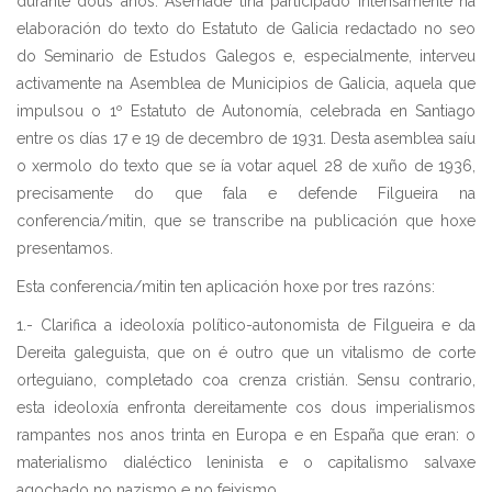
durante dous anos. Asemade tiña participado intensamente na
elaboración do texto do Estatuto de Galicia redactado no seo
do Seminario de Estudos Galegos e, especialmente, interveu
activamente na Asemblea de Municipios de Galicia, aquela que
impulsou o 1º Estatuto de Autonomía, celebrada en Santiago
entre os días 17 e 19 de decembro de 1931. Desta asemblea saíu
o xermolo do texto que se ía votar aquel 28 de xuño de 1936,
precisamente do que fala e defende Filgueira na
conferencia/mitin, que se transcribe na publicación que hoxe
presentamos.
Esta conferencia/mitin ten aplicación hoxe por tres razóns:
1.- Clarifica a ideoloxía político-autonomista de Filgueira e da
Dereita galeguista, que on é outro que un vitalismo de corte
orteguiano, completado coa crenza cristián. Sensu contrario,
esta ideoloxía enfronta dereitamente cos dous imperialismos
rampantes nos anos trinta en Europa e en España que eran: o
materialismo dialéctico leninista e o capitalismo salvaxe
agochado no nazismo e no feixismo.