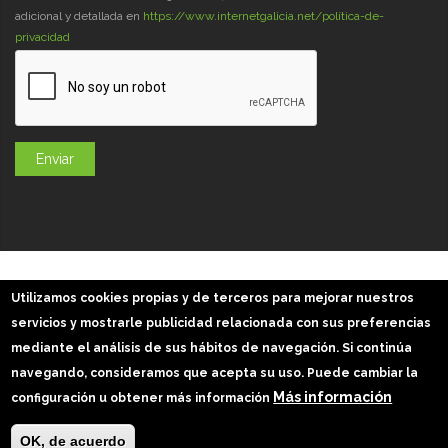
adicional y detallada en
https://www.internetgalicia.net/política-de-
privacidad
GaliciaDigital 2019-2026
Utilizamos cookies propias y de terceros para mejorar nuestros
Aviso Legal
-
Política de Privacidad
-
Política Cookies
servicios y mostrarle publicidad relacionada con sus preferencias
Imágenes slider: Freepik
mediante el análisis de sus hábitos de navegación. Si continúa
navegando, consideramos que acepta su uso. Puede cambiar la
Más información
configuración u obtener más información
OK, de acuerdo