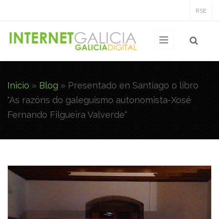
Pasar al contenido principal
RSE
Inicio
»
Blog
»
Presentado en Santiago o libro
Usted está aquí
"As razóns do galeguismo autonomista-Xosé
Fernando Filgueira Valverde"