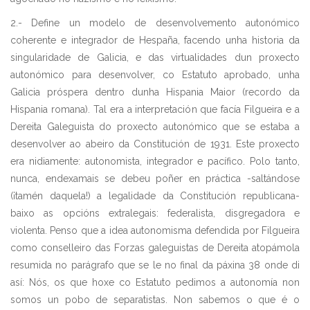
2.- Define un modelo de desenvolvemento autonómico
coherente e integrador de Hespaña, facendo unha historia da
singularidade de Galicia, e das virtualidades dun proxecto
autonómico para desenvolver, co Estatuto aprobado, unha
Galicia próspera dentro dunha Hispania Maior (recordo da
Hispania romana). Tal era a interpretación que facía Filgueira e a
Dereita Galeguista do proxecto autonómico que se estaba a
desenvolver ao abeiro da Constitución de 1931. Este proxecto
era nidiamente: autonomista, integrador e pacífico. Polo tanto,
nunca, endexamais se debeu poñer en práctica -saltándose
(¡tamén daquela!) a legalidade da Constitución republicana-
baixo as opcións extralegais: federalista, disgregadora e
violenta. Penso que a idea autonomisma defendida por Filgueira
como conselleiro das Forzas galeguistas de Dereita atopámola
resumida no parágrafo que se le no final da páxina 38 onde di
así: Nós, os que hoxe co Estatuto pedimos a autonomía non
somos un pobo de separatistas. Non sabemos o que é o