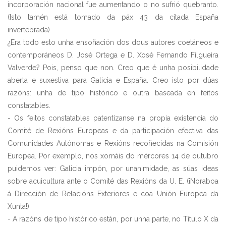
incorporación nacional fue aumentando o no sufrió quebranto.
(Isto tamén está tomado da páx 43 da citada España
invertebrada)
¿Era todo esto unha ensoñación dos dous autores coetáneos e
contemporáneos D. José Ortega e D. Xosé Fernando Filgueira
Valverde? Pois, penso que non. Creo que é unha posibilidade
aberta e suxestiva para Galicia e España. Creo isto por dúas
razóns: unha de tipo histórico e outra baseada en feitos
constatables.
- Os feitos constatables patentízanse na propia existencia do
Comité de Rexións Europeas e da participación efectiva das
Comunidades Autónomas e Rexións recoñecidas na Comisión
Europea. Por exemplo, nos xornáis do mércores 14 de outubro
puidemos ver: Galicia impón, por unanimidade, as súas ideas
sobre acuicultura ante o Comité das Rexións da U. E. (¡Noraboa
á Dirección de Relacións Exteriores e coa Unión Europea da
Xunta!)
- A razóns de tipo histórico están, por unha parte, no Título X da