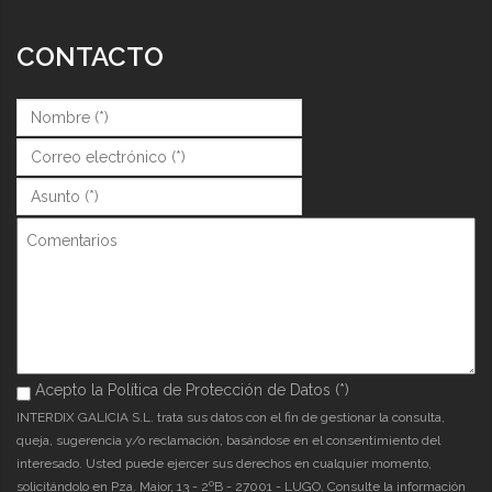
CONTACTO
Nombre (*)
*
Correo (*)
*
Asunto (*)
*
Comentarios
Acepto la Política de Protección de Datos (*)
Acepto la Política de Protección de Datos (*)
*
INTERDIX GALICIA S.L. trata sus datos con el fin de gestionar la consulta,
queja, sugerencia y/o reclamación, basándose en el consentimiento del
interesado. Usted puede ejercer sus derechos en cualquier momento,
solicitándolo en Pza. Maior, 13 - 2ºB - 27001 - LUGO. Consulte la información