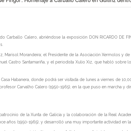
rdo Carballo Calero, abriéndose la exposición DON RICARDO DE FING
s.
tiriz, Marisol Morandeira; el Presidente de la Asociación Xermolos y 
anuel Castro Santamariña, y el periodista Xulio Xiz, que habló sobre 
a Casa Habanera, donde podrá ser visitada de lunes a viernes de 10,00
profesor Carvalho Calero (1950-1965), en la que puso en marcha y dir
atrocinio de la Xunta de Galicia y la colaboración de la Real Academ
 años (1950-1965), y desarrolló una muy importante actividad en la in