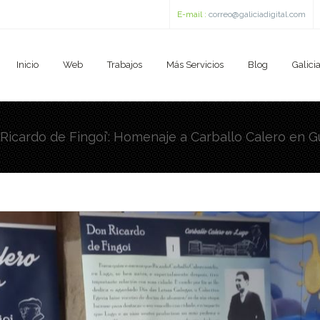
E-mail :
correo@galiciadigital.com
Inicio
Web
Trabajos
Más Servicios
Blog
Galicia
Ricardo de Fingoi’: Homenaje a Carballo Calero en Gui