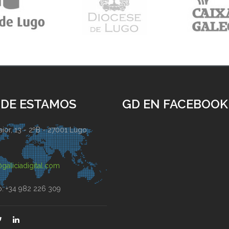
DE ESTAMOS
GD EN FACEBOOK
ior, 13 - 2ºB - 27001 Lugo
)
galiciadigital.com
o: +34 982 226 309