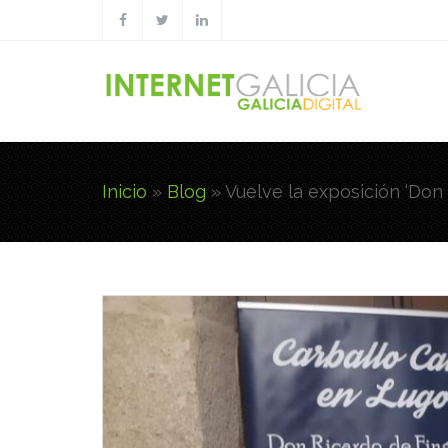
Pasar al contenido principal
Inicio
»
Blog
»
Vuelve la exposición ‘Don 
Usted está aquí