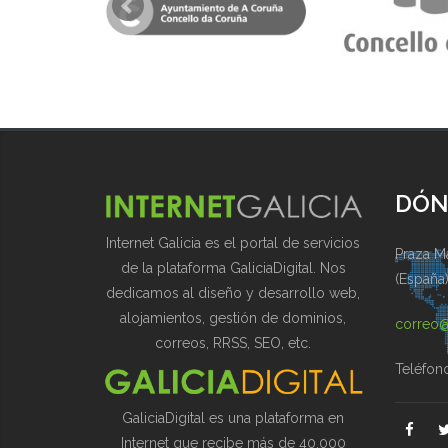
DÓN
Internet Galicia es el portal de servicios
Praza Ma
de la plataforma GaliciaDigital. Nos
(España
dedicamos al diseño y desarrollo web,
alojamientos, gestión de dominios,
correo@
correos, RRSS, SEO, etc.
Teléfon
GaliciaDigital es una plataforma en
Internet que recibe más de 40.000