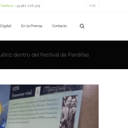
Teléfono:
+34 982 226 309
RSE
Digital
En la Prensa
Contacto
tiriz dentro del Festival de Pardiñas