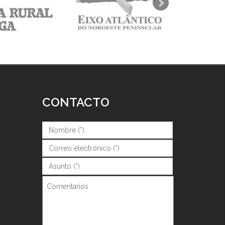
CONTACTO
Nombre (*)
*
Correo (*)
*
Asunto (*)
*
Comentarios