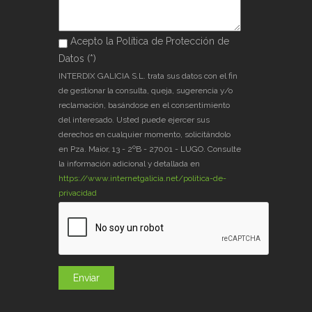
Acepto la Política de Protección de
Acepto la Política de Protección de
Datos (*)
Datos (*)
*
INTERDIX GALICIA S.L. trata sus datos con el fin
de gestionar la consulta, queja, sugerencia y/o
reclamación, basándose en el consentimiento
del interesado. Usted puede ejercer sus
derechos en cualquier momento, solicitándolo
en Pza. Maior, 13 - 2ºB - 27001 - LUGO. Consulte
la información adicional y detallada en
https://www.internetgalicia.net/política-de-
privacidad